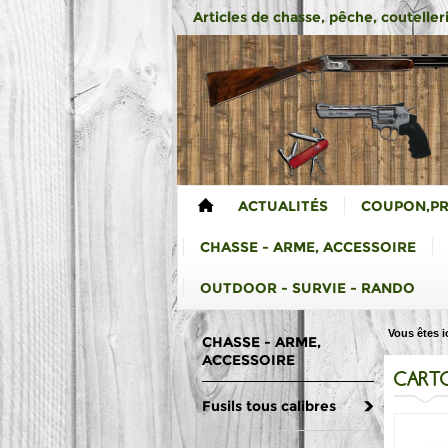
Articles de chasse, pêche, coutelleri
ACTUALITÉS
COUPON,P
CHASSE - ARME, ACCESSOIRE
OUTDOOR - SURVIE - RANDO
Vous êtes ic
CHASSE - ARME,
ACCESSOIRE
CARTO
Fusils tous calibres