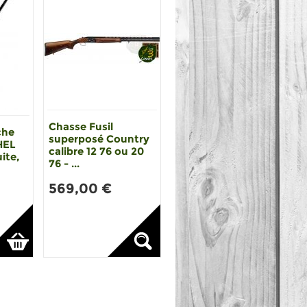
Chasse Fusil
che
superposé Country
HEL
calibre 12 76 ou 20
ite,
76 - ...
569,00 €