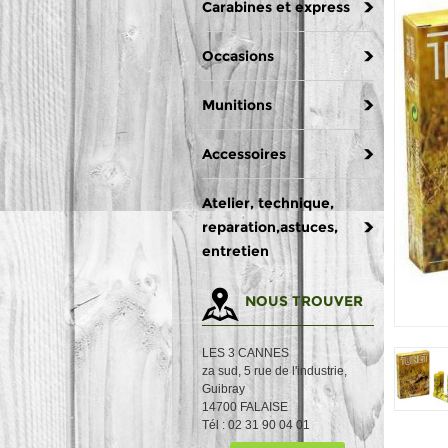
Carabines et express
Occasions
Munitions
Accessoires
Atelier, technique,
reparation,astuces,
entretien
NOUS TROUVER
LES 3 CANNES
za sud, 5 rue de l'industrie,
Guibray
14700 FALAISE
Tél : 02 31 90 04 01