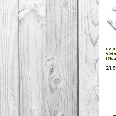
Cout
Victo
( Rou
21,