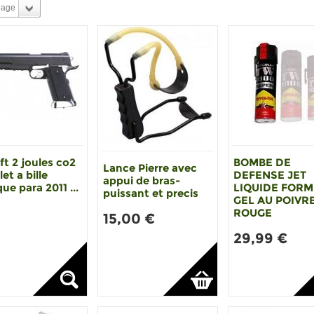
page
ft 2 joules co2
BOMBE DE
Lance Pierre avec
let a bille
DEFENSE JET
appui de bras-
que para 2011 ...
LIQUIDE FOR
puissant et precis
GEL AU POIVR
ROUGE
15,00 €
29,99 €