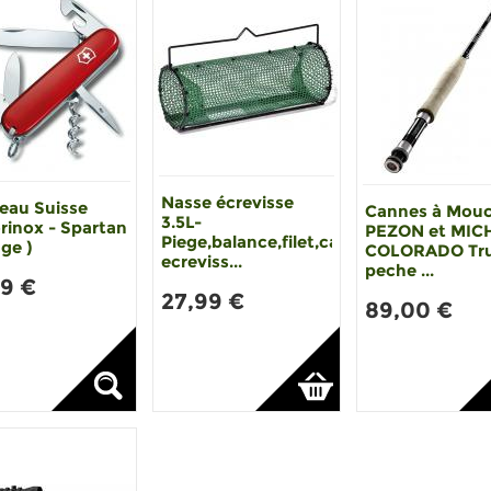
Nasse écrevisse
eau Suisse
Cannes à Mou
3.5L-
rinox - Spartan
PEZON et MIC
Piege,balance,filet,casier
ge )
COLORADO Tru
ecreviss...
peche ...
99 €
27,99 €
89,00 €