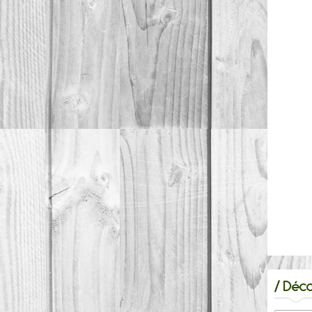
/
Déco