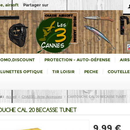
Partager sur
e, airsoft
ROMO,DISCOUNT
PROTECTION - AUTO-DÉFENSE
AIR
LUNETTES OPTIQUE
TIR LOISIR
PECHE
COUTELLE
i :
Accueil
/
CHASSE - Arme, Accessoire
/
CARTOUCHE CAL 20 BECASSE TUNET
UCHE CAL 20 BECASSE TUNET
9,99 €