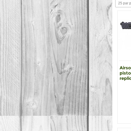
25 par 
Airso
pisto
repli