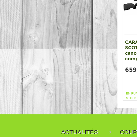
CAR
SCOT
cano
comp
659
EN RU
STOCK
ACTUALITÉS
COUP