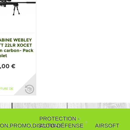
ABINE WEBLEY
T 22LR XOCET
n carbon- Pack
let
,00 €
PTURE DE
PROTECTION -
ON,PROMO,DISCOUNT
AUTO-DÉFENSE
AIRSOFT