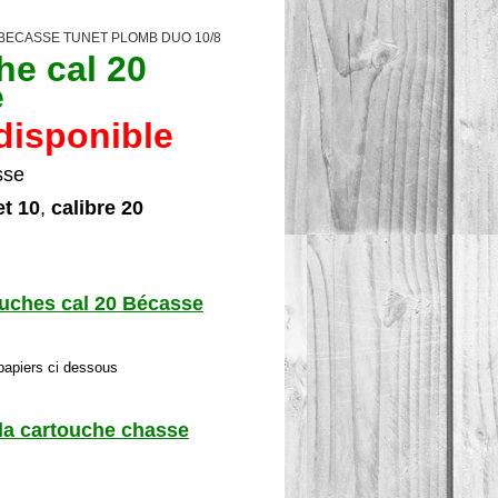
BECASSE TUNET PLOMB DUO 10/8
he cal 20
e
disponible
sse
t 10
,
calibre 20
ouches cal 20 Bécasse
papiers ci dessous
 la cartouche chasse