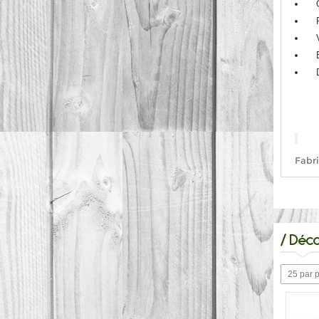
Fabri
/
Déco
25 par 