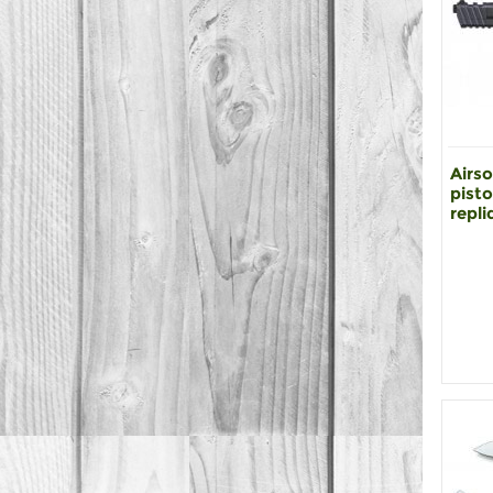
Airso
pisto
repli