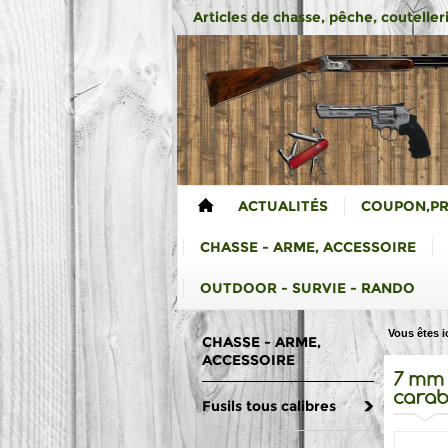
Articles de chasse, pêche, coutelleri
ACTUALITÉS
COUPON,P
CHASSE - ARME, ACCESSOIRE
OUTDOOR - SURVIE - RANDO
Vous êtes ic
CHASSE - ARME,
ACCESSOIRE
7 mm 
carab
Fusils tous calibres