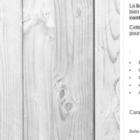
La
b
bien
cont
Cett
pour
Cara
Boîte