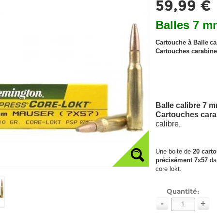
59,99 €
Balles 7 
Cartouche à Balle
ca
Cartouches carabine
Balle calibre 7
Cartouches cara
calibre
.
Une boite de
20 cart
précisément 7x57
da
core lokt.
Quantité:
-
+