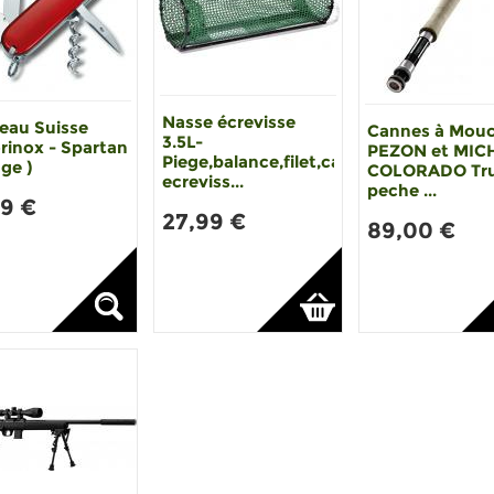
Nasse écrevisse
eau Suisse
Cannes à Mou
3.5L-
rinox - Spartan
PEZON et MIC
Piege,balance,filet,casier
ge )
COLORADO Tru
ecreviss...
peche ...
99 €
27,99 €
89,00 €