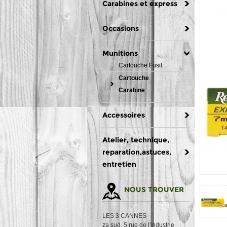
Carabines et express
Occasions
Munitions
Cartouche Fusil
Cartouche
Carabine
Accessoires
Atelier, technique,
reparation,astuces,
entretien
NOUS TROUVER
LES 3 CANNES
za sud, 5 rue de l'industrie,