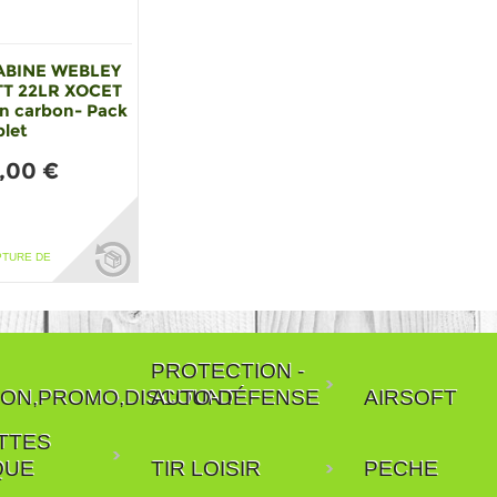
ABINE WEBLEY
T 22LR XOCET
n carbon- Pack
let
,00 €
PTURE DE
PROTECTION -
ON,PROMO,DISCOUNT
AUTO-DÉFENSE
AIRSOFT
TTES
QUE
TIR LOISIR
PECHE