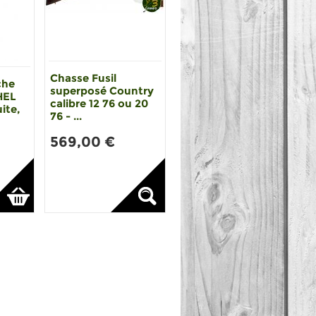
Chasse Fusil
che
superposé Country
HEL
calibre 12 76 ou 20
ite,
76 - ...
569,00 €