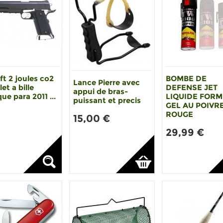
ft 2 joules co2
BOMBE DE
Lance Pierre avec
let a bille
DEFENSE JET
appui de bras-
que para 2011 ...
LIQUIDE FOR
puissant et precis
GEL AU POIVR
ROUGE
15,00 €
29,99 €