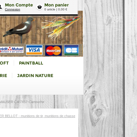
Mon Compte
Mon panier
Connexion
0 article | 0,00 €
SOFT
PAINTBALL
RIE
JARDIN NATURE
MAUSER Cal 7X57-Cartouche
R BELLOT - munitions de tir, munitions de chasse