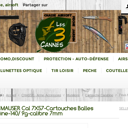
Partager sur
e, airsoft
ROMO,DISCOUNT
PROTECTION - AUTO-DÉFENSE
AIR
LUNETTES OPTIQUE
TIR LOISIR
PECHE
COUTELLE
i :
Accueil
/
CHASSE - Arme, Accessoire
/
Munitions
/
Cartouche Carabine
/
7 mm 
MAUSER Cal 7X57-Cartouches Balles
SELLIE
ine-140/ 9g-calibre 7mm