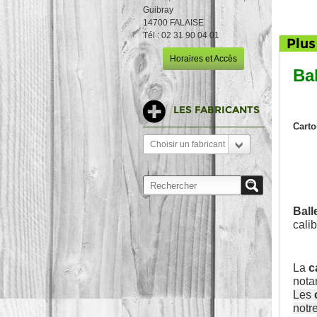
Guibray
14700 FALAISE
Tél : 02 31 90 04 01
Plus
Horaires et Accès
Ba
LES FABRICANTS
Carto
Choisir un fabricant
Ball
calib
La
c
nota
Les
notr