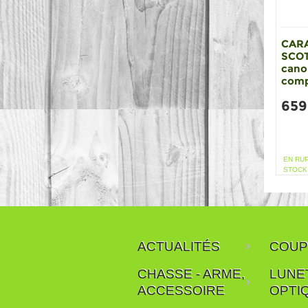
CAR
SCOT
cano
comp
659
EN RU
STOCK
ACTUALITÉS
COUP
CHASSE - ARME,
LUNE
ACCESSOIRE
OPTI