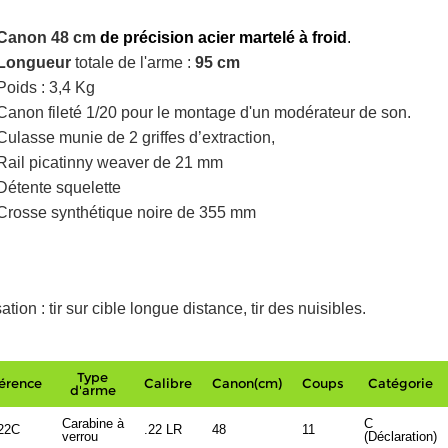
Canon 48 cm
de précision
acier martelé à froid
.
Longueur
totale de l'arme :
95 cm
Poids : 3,4 Kg
Canon fileté 1/20 pour le montage d'un modérateur de son.
Culasse munie de 2 griffes d’extraction,
Rail picatinny weaver de 21 mm
Détente squelette
Crosse synthétique noire de 355 mm
sation : tir sur cible longue distance, tir des nuisibles.
Type
érence
Calibre
Canon(cm)
Coups
Catégorie
d'arme
Carabine à
C
22C
.22 LR
48
11
verrou
(Déclaration)