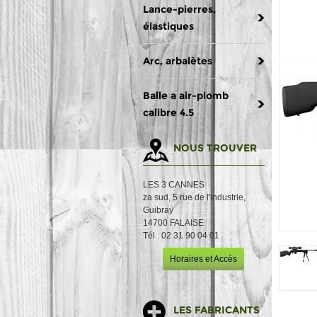
Lance-pierres,
élastiques
Arc, arbalètes
Balle a air-plomb
calibre 4.5
NOUS TROUVER
LES 3 CANNES
za sud, 5 rue de l'industrie,
Guibray
14700 FALAISE
Tél : 02 31 90 04 01
Horaires et Accès
LES FABRICANTS