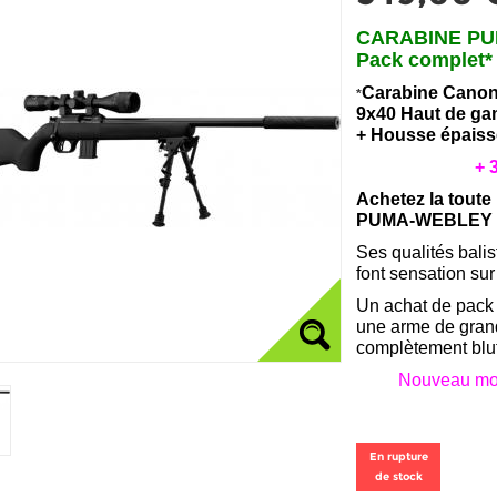
CARABINE PU
Pack complet
*
Carabine
Canon 
*
9x40 Haut de ga
+ Housse épaiss
+ 
Achetez la toute
PUMA-WEBLEY
Ses qualités balis
font sensation sur 
Un achat de pac
une arme de grand
complètement bluf
Nouveau mo
En rupture
de stock