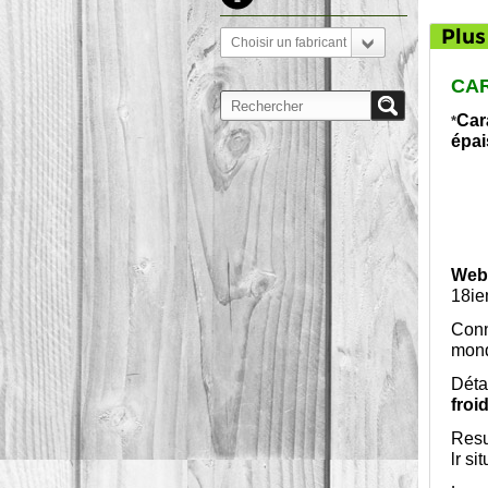
Plus
Choisir un fabricant
CAR
Car
*
épai
Webl
18ie
Conn
mond
Déta
froi
Resu
lr s