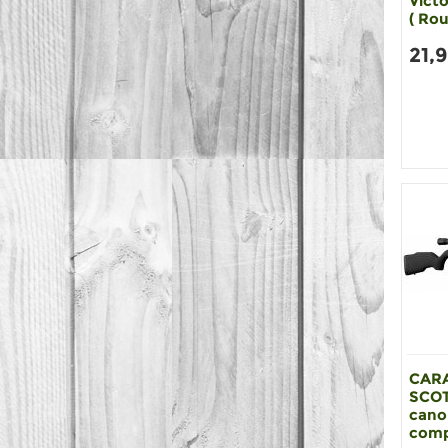
Victo
( Rou
21,
CAR
SCOT
cano
comp