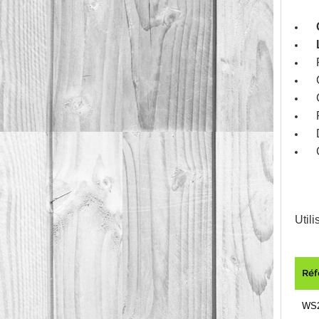
Utili
Réf
WS