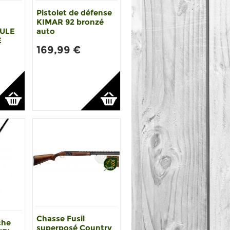
Pistolet de défense
KIMAR 92 bronzé
MULE
auto
E
169,99 €
Chasse Fusil
che
superposé Country