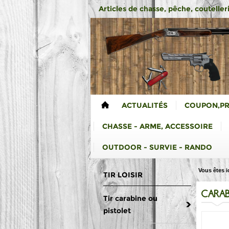
Articles de chasse, pêche, coutelleri
ACTUALITÉS
COUPON,P
CHASSE - ARME, ACCESSOIRE
OUTDOOR - SURVIE - RANDO
Vous êtes ic
TIR LOISIR
CARAB
Tir carabine ou
pistolet