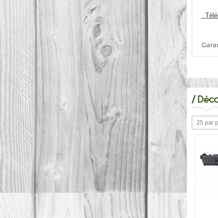
Télé
Garan
/
Déco
25 par 