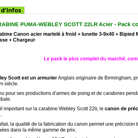
 d'infos
ABINE PUMA-WEBLEY SCOTT 22LR Acier - Pack co
abine Canon acier martelé à froid + lunette 3-9x40 + Bipied 
sse + Chargeur
Le pack le plus complet du marché, com
ey Scott est un armurier
Anglais originaire de Birmingham, p
m siècle.
u pour ses productions d'armes de poing et de carabines penda
iale.
il important sur la carabine Webley Scott 22lr, le
canon de préc
d
.
ltat, la qualité de la fabrication du canon permet une précision
ituées dans la même gamme de prix.