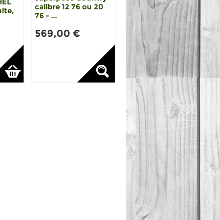
HEL
calibre 12 76 ou 20
ite,
76 - ...
569,00 €