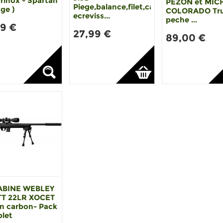
rinox - Spartan
PEZON et MIC
Piege,balance,filet,casier
ge )
COLORADO Tru
ecreviss...
peche ...
99 €
27,99 €
89,00 €
ABINE WEBLEY
T 22LR XOCET
n carbon- Pack
let