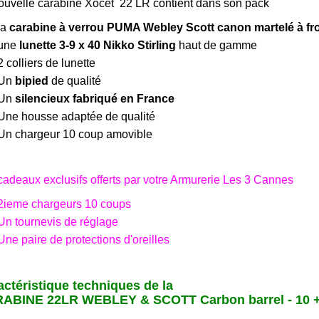
ouvelle carabine Xocet 22 LR contient dans son pack
la
carabine à verrou PUMA Webley Scott canon martelé à fr
une
lunette 3-9 x 40 Nikko Stirling
haut de gamme
2 colliers de lunette
Un
bipied
de qualité
Un
silencieux fabriqué en France
Une housse adaptée de qualité
Un chargeur 10 coup amovible
cadeaux exclusifs offerts par votre Armurerie Les 3 Cannes
2ieme chargeurs 10 coups
Un tournevis de réglage
Une paire de protections d'oreilles
actéristique techniques de la
ABINE 22LR WEBLEY & SCOTT Carbon barrel - 10 +