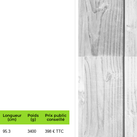
Longueur
Poids
Prix public
(cm)
(g)
conseillé
95.3
3400
398
€ TTC