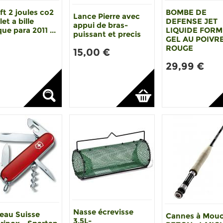
ft 2 joules co2
BOMBE DE
Lance Pierre avec
let a bille
DEFENSE JET
appui de bras-
que para 2011 ...
LIQUIDE FOR
puissant et precis
GEL AU POIVR
ROUGE
15,00 €
29,99 €
Nasse écrevisse
eau Suisse
Cannes à Mou
3.5L-