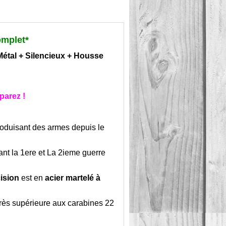
mplet*
Métal + Silencieux + Housse
parez !
roduisant des armes depuis le
nt la 1ere et La 2ieme guerre
ision
est en
acier martelé à
 très supérieure aux carabines 22