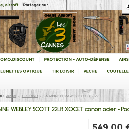
Partager sur
e, airsoft
ROMO,DISCOUNT
PROTECTION - AUTO-DÉFENSE
AIR
LUNETTES OPTIQUE
TIR LOISIR
PECHE
COUTELLE
i :
Accueil
/
TIR LOISIR
/
CARABINE PUMA WEBLEY SCOTT 22
INE WEBLEY SCOTT 22LR XOCET canon acier - Pa
549,00 