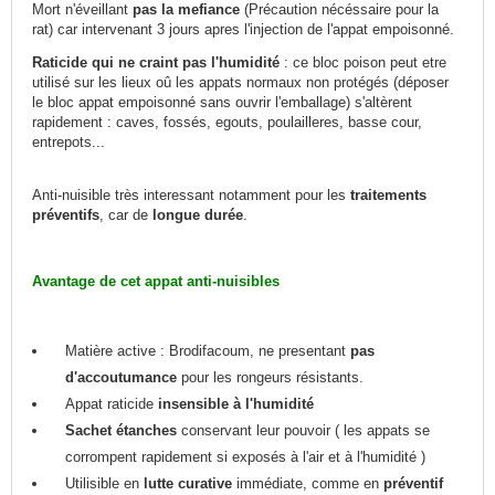
Mort n'éveillant
pas la mefiance
(Précaution nécéssaire pour la
rat) car intervenant 3 jours apres l'injection de l'appat empoisonné.
Raticide qui ne craint pas l'humidité
: ce bloc poison peut etre
utilisé sur les lieux oû les appats normaux non protégés (déposer
le bloc appat empoisonné sans ouvrir l'emballage) s'altèrent
rapidement : caves, fossés, egouts, poulailleres, basse cour,
entrepots...
Anti-nuisible très interessant notamment pour les
traitements
préventifs
, car de
longue durée
.
Avantage de cet appat anti-nuisibles
Matière active : Brodifacoum, ne presentant
pas
d'accoutumance
pour les rongeurs résistants.
Appat raticide
insensible à l'humidité
Sachet étanches
conservant leur pouvoir ( les appats se
corrompent rapidement si exposés à l'air et à l'humidité )
Utilisible en
lutte curative
immédiate, comme en
préventif