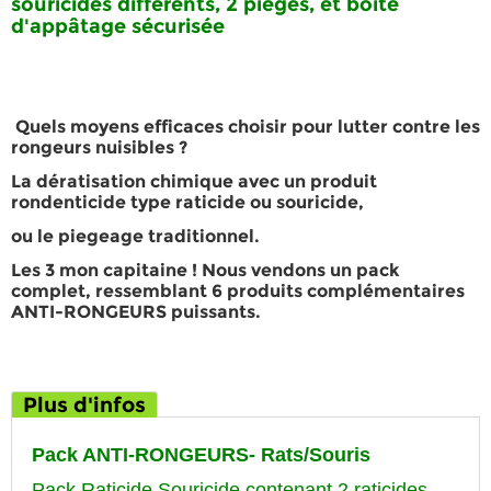
souricides différents, 2 pièges, et boite
d'appâtage sécurisée
Quels moyens efficaces choisir pour
lutter contre les
rongeurs nuisibles
?
La
dératisation chimique avec un produit
rondenticide type raticide ou souricide
,
ou le
piegeage traditionnel
.
Les 3 mon capitaine ! Nous vendons un pack
complet, ressemblant 6 produits complémentaires
ANTI-RONGEURS
puissants.
Plus d'infos
Pack ANTI-RONGEURS- Rats/Souris
Pack Raticide Souricide contenant 2 raticides-