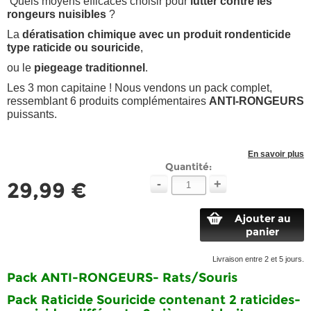
Quels moyens efficaces choisir pour
lutter contre les
rongeurs nuisibles
?
La
dératisation chimique avec un produit rondenticide
type raticide ou souricide
,
ou le
piegeage traditionnel
.
Les 3 mon capitaine ! Nous vendons un pack complet,
ressemblant 6 produits complémentaires
ANTI-RONGEURS
puissants.
En savoir plus
Quantité:
-
+
29,99 €
Ajouter au
panier
Livraison entre 2 et 5 jours.
Pack ANTI-RONGEURS- Rats/Souris
Pack Raticide Souricide contenant 2 raticides-