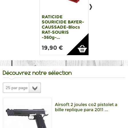
RATICIDE
RATICIDE
SOURICIDE BAYER-
SOURICIDE BAY
CAUSSADE-Blocs
CAUSSADE-
RAT-SOURIS
LUCIFER. Appat
-360g-...
poison s...
19,90 €
6,99 €
Découvrez notre sélection
25 par page
Airsoft 2 joules co2 pistolet a
bille replique para 2011 ...