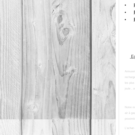
Eg
Armureri
recharge
les plus
joule , o
Notre ma
air à ga
proximit
L'achat 