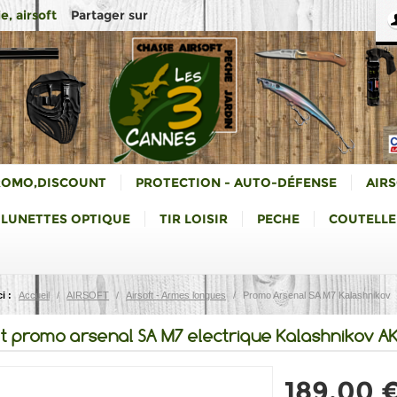
Partager sur
e, airsoft
ROMO,DISCOUNT
PROTECTION - AUTO-DÉFENSE
AIR
LUNETTES OPTIQUE
TIR LOISIR
PECHE
COUTELLE
i :
Accueil
/
AIRSOFT
/
Airsoft - Armes longues
/
Promo Arsenal SA M7 Kalashnikov
ft promo arsenal SA M7 electrique Kalashnikov A
189,00 