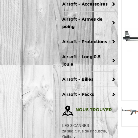
Airsoft - Accessoires
Airsoft - Armes de
poing
Airsoft - Protections
Airsoft - Long 0.5
joule
Airsoft - Billes
Airsoft - Packs
NOUS TROUVER
LES 3 CANNES
za sud, 5 rue de l'industrie,
Guibray