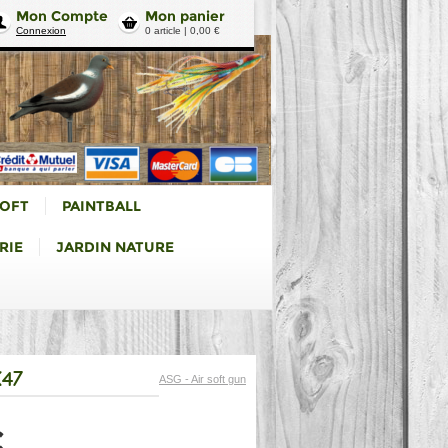
Mon Compte
Mon panier
Connexion
0 article | 0,00 €
SOFT
PAINTBALL
RIE
JARDIN NATURE
K47
ASG - Air soft gun
€