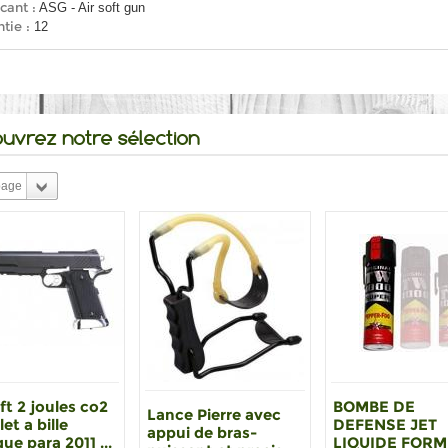
cant :
ASG - Air soft gun
tie :
12
uvrez notre sélection
page
ft 2 joules co2
BOMBE DE
Lance Pierre avec
let a bille
DEFENSE JET
appui de bras-
que para 2011 ...
LIQUIDE FOR