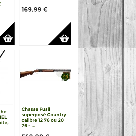
E
169,99 €
Chasse Fusil
che
superposé Country
HEL
calibre 12 76 ou 20
ite,
76 - ...