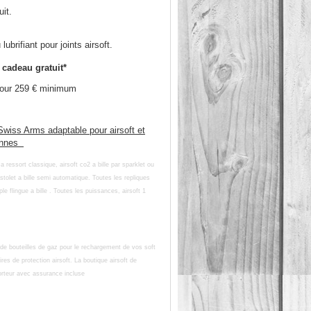
uit.
brifiant pour joints airsoft.
cadeau gratuit*
pour 259 € minimum
 Swiss Arms adaptable pour airsoft et
cannes
 ressort classique, airsoft co2 a bille par sparklet ou
 pistolet a bille semi automatique. Toutes les repliques
flingue a bille . Toutes les puissances, airsoft 1
de bouteilles de gaz pour le rechargement de vos soft
ires de protection airsoft. La boutique airsoft de
orteur avec assurance incluse