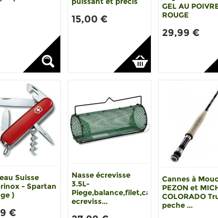
puissant et precis
GEL AU POIVR
ROUGE
15,00 €
29,99 €
Nasse écrevisse
eau Suisse
Cannes à Mou
3.5L-
rinox - Spartan
PEZON et MIC
Piege,balance,filet,casier
ge )
COLORADO Tru
ecreviss...
peche ...
99 €