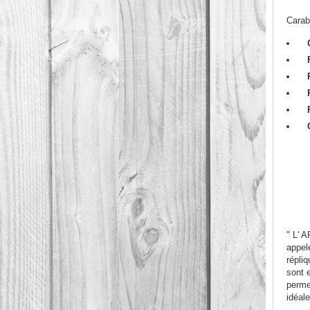
Carab
" L' 
appel
répliq
sont 
permet
idéal