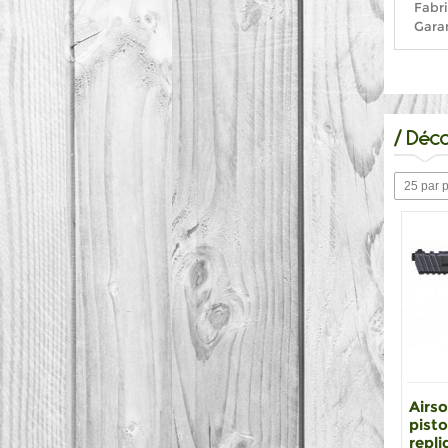
Fabri
Garan
/
Déco
25 par 
Airso
pisto
repli