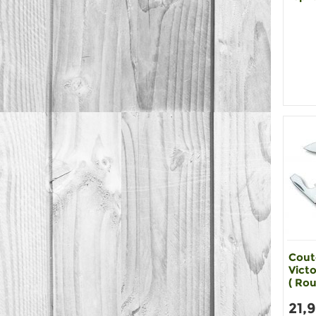
Cout
Victo
( Rou
21,