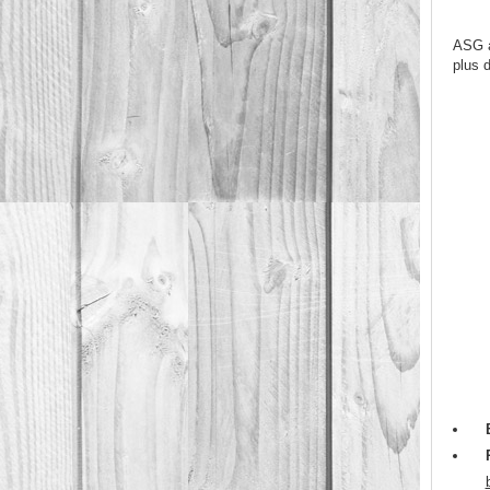
ASG a
plus 