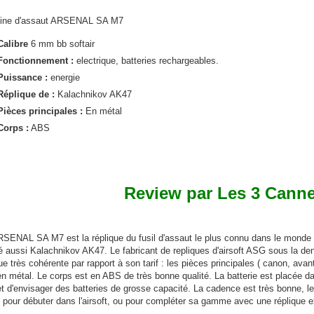
ine d'assaut ARSENAL SA M7
Calibre
6 mm bb softair
Fonctionnement :
electrique, batteries rechargeables.
Puissance :
energie
Réplique de :
Kalachnikov AK47
Pièces principales :
En métal
Corps :
ABS
Review par Les 3 Cann
ARSENAL SA M7 est la réplique du fusil d'assaut le plus connu dans le mond
é aussi Kalachnikov AK47. Le fabricant de repliques d'airsoft ASG sous la 
ue très cohérente par rapport à son tarif : les pièces principales ( canon, ava
en métal. Le corps est en ABS de très bonne qualité. La batterie est placée da
 d'envisager des batteries de grosse capacité. La cadence est très bonne, le ti
e pour débuter dans l'airsoft, ou pour compléter sa gamme avec une réplique e