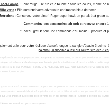
Laser-Lampe
:
Point rouge ! Je tire et je touche à tous les coups, même de n
Bille verte
:
Elle surprend votre adversaire car impossible a detecter
Entretient
:
Conservez votre airsoft Ruger super hawk en parfait état grace au lu
Commandez ces accessoires air soft et recevez encore 1 
*Cadeau gratuit pour une commande d'au moins 5 produits et 
alement utile pour votre réplique d'airsoft longue la sangle d'épaule 3 points
paintball, disponible aussi sur l'autre site des 3 
e spécialisée en airsoft proposant une 18pt gamme de replique a bille, un airsoft peut se décliner en : arme a
 de gaz, mitrailleuse a bille electrique avec batterie, pistolet mitraillette a co2, revolver a bille a barillet ou
 célèbres ou les plus mythiques, Famas, MP5, AK47,M16, para 2011, ruger superhawk ou P90 jusqu'au simple 
u airsoft 2 joules et plus...
gasin airsoft situé en normandie vous propose tous les produits et services que vous recherchez : ventes 
z ou a sparklets, vente de bille airsoft à prix discount en pot ou billes air soft en sac par quantité et accesso
é que vous cherchez qui propose aussi la vente airsoft par correspondance , livraison a domicile par transp
d'Airsoft est reservé aux personnes majeures.