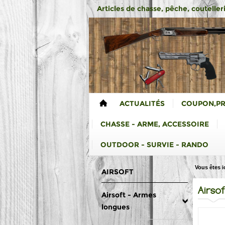
Articles de chasse, pêche, coutelleri
ACTUALITÉS
COUPON,P
CHASSE - ARME, ACCESSOIRE
OUTDOOR - SURVIE - RANDO
Vous êtes ic
AIRSOFT
Airso
Airsoft - Armes
longues