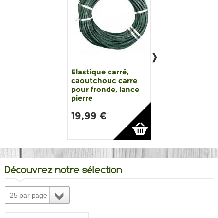
Elastique carré,
BILLE ACIER po
caoutchouc carre
lance pierre,fro
pour fronde, lance
sac 50 billes pr
pierre
12,00 €
19,99 €
Découvrez notre sélection
25 par page