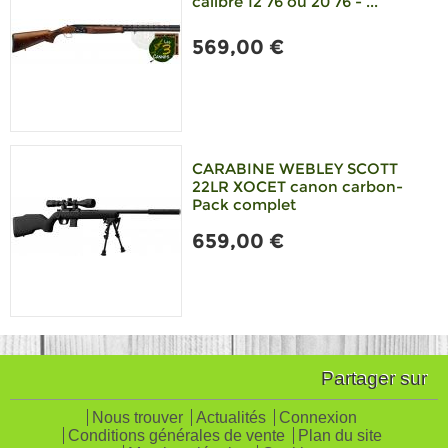
calibre 12 76 ou 20 76 - ...
569,00 €
CARABINE WEBLEY SCOTT
22LR XOCET canon carbon-
Pack complet
659,00 €
Partager sur
Nous trouver
Actualités
Connexion
Conditions générales de vente
Plan du site