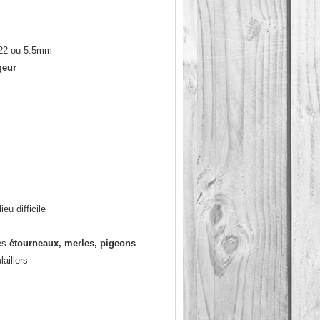
 22 ou 5.5mm
geur
eu difficile
es
étourneaux, merles, pigeons
aillers