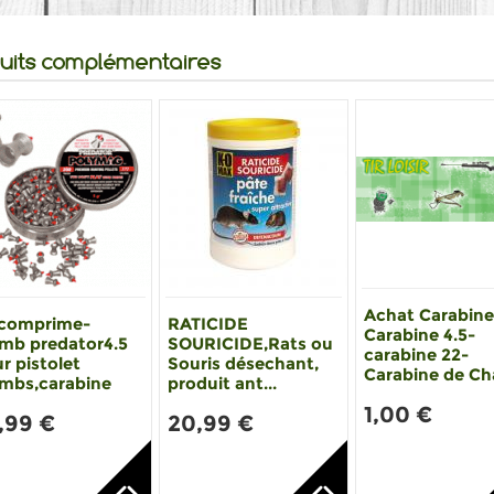
uits complémentaires
Achat Carabine
 comprime-
RATICIDE
Carabine 4.5-
mb predator4.5
SOURICIDE,Rats ou
carabine 22-
r pistolet
Souris désechant,
Carabine de Cha
mbs,carabine
produit ant...
1,00 €
,99 €
20,99 €