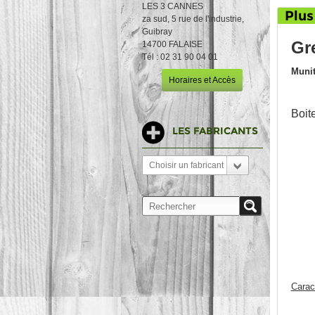
LES 3 CANNES
Plus
za sud, 5 rue de l'industrie,
Guibray
Gre
14700 FALAISE
Tél : 02 31 90 04 01
Munit
Horaires et Accès
Boit
LES FABRICANTS
Choisir un fabricant
Carac