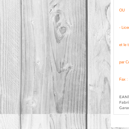
OU
- Lic
et le 
par C
Fax :
EAN1
Fabri
Garan