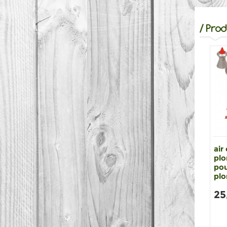
/
Prod
air
plo
pou
plo
25