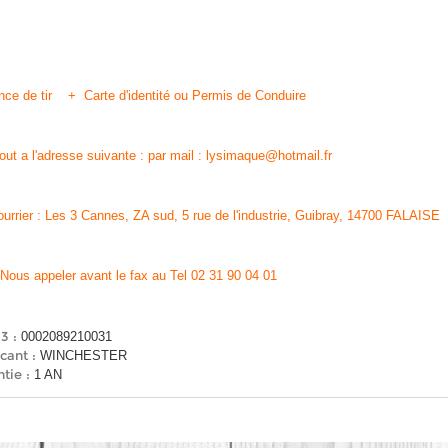
ence de tir + Carte d'identité ou Permis de Conduire
tout a l'adresse suivante : par mail :
lysimaque@hotmail.fr
ourrier : Les 3 Cannes, ZA sud, 5 rue de l'industrie, Guibray, 14700 FALAISE
 Nous appeler avant le fax au Tel 02 31 90 04 01
3 :
0002089210031
cant :
WINCHESTER
tie :
1 AN