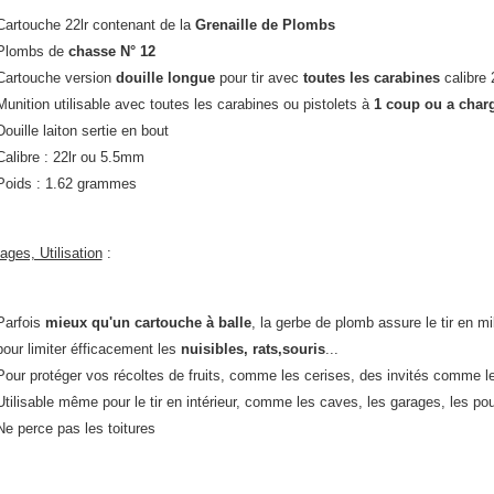
Cartouche 22lr contenant de la
Grenaille de Plombs
Plombs de
chasse N° 12
Cartouche version
douille longue
pour tir avec
toutes les carabines
calibre
Munition utilisable avec toutes les carabines ou pistolets à
1 coup ou a char
Douille laiton sertie en bout
Calibre : 22lr ou 5.5mm
Poids : 1.62 grammes
ages, Utilisation
:
Parfois
mieux qu'un cartouche à balle
, la gerbe de plomb assure le tir en mili
pour limiter éfficacement les
nuisibles, rats,souris
...
Pour protéger vos récoltes de fruits, comme les cerises, des invités comme
l
Utilisable même pour le tir en intérieur, comme les caves, les garages, les poul
Ne perce pas les toitures