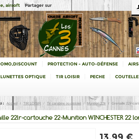
Partager sur
e, airsoft
ROMO,DISCOUNT
PROTECTION - AUTO-DÉFENSE
AIR
LUNETTES OPTIQUE
TIR LOISIR
PECHE
COUTELLE
i :
Accueil
/
TIR LOISIR
/
Tir carabine ou pistolet
/
Munition 22lr
/
Grenaille 22lr-ca
ille 22lr-cartouche 22-Munition WINCHESTER 22 lon
13,99 €