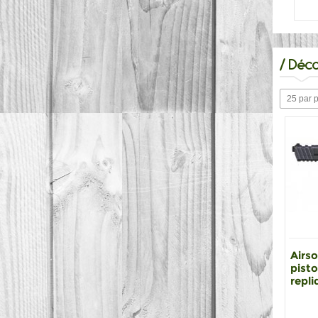
/
Déco
25 par 
Airso
pisto
repli