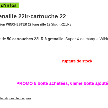
 d'infos
naille 22lr-cartouche 22
ion WINCHESTER 22 long rifle
12 Shot - x22LRS
e de
50 cartouches 22LR à grenaille
, Super X de marque W
rupture de stock
PROMO 5 boite achetées,
6ieme boite ajout
teristiques Techniques
: