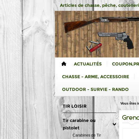
Articles de chasse, pêche, coutelleri
ACTUALITÉS
COUPON,P
CHASSE - ARME, ACCESSOIRE
OUTDOOR - SURVIE - RANDO
Vous êtes ic
TIR LOISIR
Grena
Tir carabine ou
pistolet
Carabines de Tir