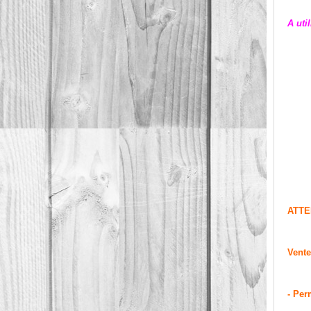
A uti
ATTE
Vente
- Per