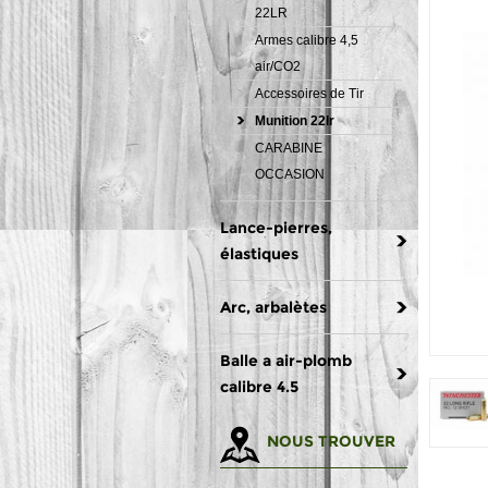
22LR
Armes calibre 4,5
air/CO2
Accessoires de Tir
Munition 22lr
CARABINE
OCCASION
Lance-pierres,
élastiques
Arc, arbalètes
Balle a air-plomb
calibre 4.5
NOUS TROUVER