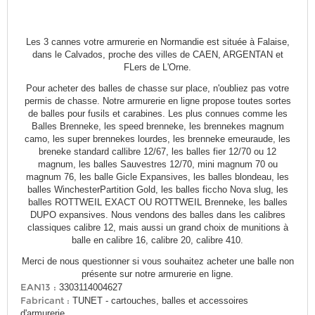
Les 3 cannes votre armurerie en Normandie est située à Falaise,
dans le Calvados, proche des villes de CAEN, ARGENTAN et
FLers de L'Orne.
Pour acheter des balles de chasse sur place, n'oubliez pas votre
permis de chasse. Notre armurerie en ligne propose toutes sortes
de balles pour fusils et carabines. Les plus connues comme les
Balles Brenneke, les speed brenneke, les brennekes magnum
camo, les super brennekes lourdes, les brenneke emeuraude, les
breneke standard callibre 12/67, les balles fier 12/70 ou 12
magnum, les balles Sauvestres 12/70, mini magnum 70 ou
magnum 76, les balle Gicle Expansives, les balles blondeau, les
balles WinchesterPartition Gold, les balles ficcho Nova slug, les
balles ROTTWEIL EXACT OU ROTTWEIL Brenneke, les balles
DUPO expansives. Nous vendons des balles dans les calibres
classiques calibre 12, mais aussi un grand choix de munitions à
balle en calibre 16, calibre 20, calibre 410.
Merci de nous questionner si vous souhaitez acheter une balle non
présente sur notre armurerie en ligne.
EAN13 :
3303114004627
Fabricant :
TUNET - cartouches, balles et accessoires
d'armurerie