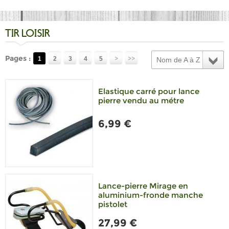
TIR LOISIR
Pages :
>
>>
1
2
3
4
5
Nom de A à Z
Elastique carré pour lance
pierre vendu au métre
6,99 €
Lance-pierre Mirage en
aluminium-fronde manche
pistolet
27,99 €