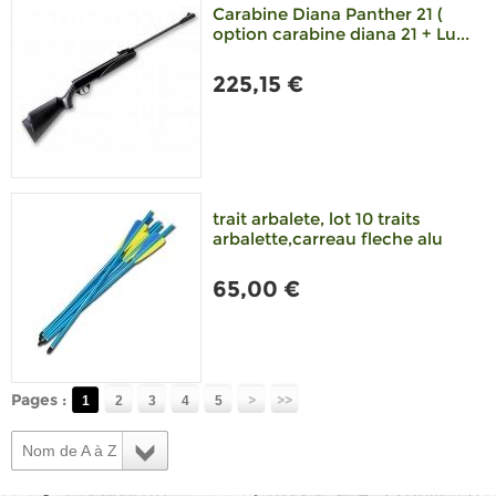
Carabine Diana Panther 21 (
option carabine diana 21 + Lu...
225,15 €
trait arbalete, lot 10 traits
arbalette,carreau fleche alu
65,00 €
Pages :
>
>>
1
2
3
4
5
Nom de A à Z