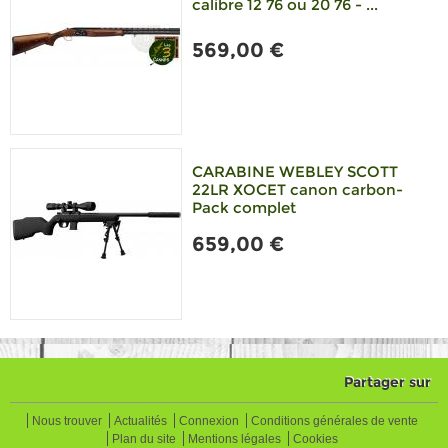
calibre 12 76 ou 20 76 - ...
569,00 €
CARABINE WEBLEY SCOTT
22LR XOCET canon carbon-
Pack complet
659,00 €
Partager sur
Nous trouver
Actualités
Connexion
Conditions générales de vente
Plan du site
Mentions légales
Cookies