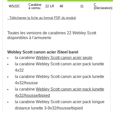
Carabine
C
WS22C
.22 LR
48
11
à verrou
(Déclaration)
Télécharger la fiche au format PDF du produit
Toutes les versions de carabines 22 Webley Scott
disponibles à l'armurerie
Webley Scott canon acier /Steel barel
la carabine
Webley Scott canon acier seule
la carabine Webley Scott canon acier pack lunette
4x32
la carabine Webley Scott canon acier
pack lunette
4x32
/housse
la carabine
Webley Scott canon acier
pack lunette
4x32
/housse/bipied
la carabine Webley Scott canon acier
pack longue
distance lunette 3-9x32
/housse/bipied