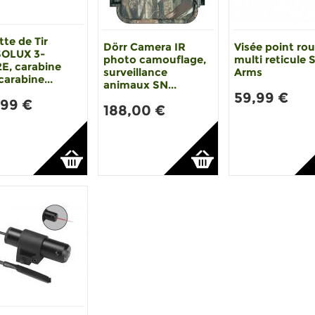
te de Tir
Dörr Camera IR
Visée point ro
OLUX 3-
photo camouflage,
multi reticule 
2E, carabine
surveillance
Arms
 carabine...
animaux SN...
59,99 €
,99 €
188,00 €