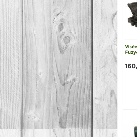
Visé
Fuzy
160