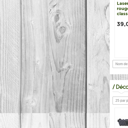
Laser
roug
class
39,
Nom de 
/
Déco
25 par 