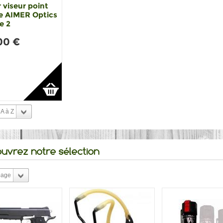
 viseur point
e AIMER Optics
e 2
00 €
A à Z
uvrez notre sélection
page