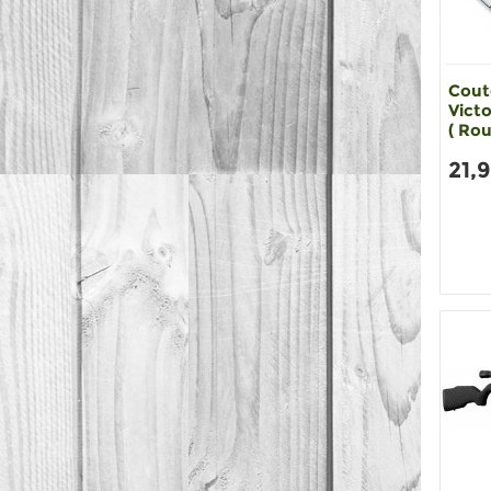
Cout
Victo
( Rou
21,