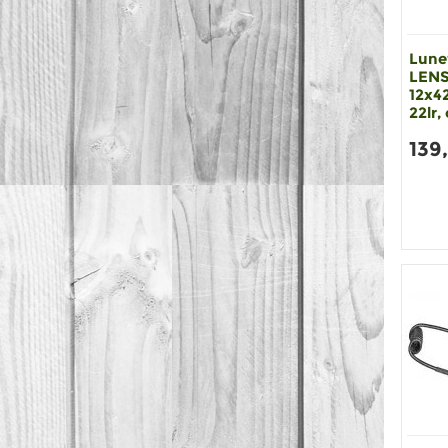
Lunet
LENS
12x4
22lr,
139