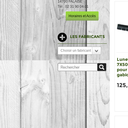
14700 FALAISE
Tél : 02 31 90 04 01
Horaires et Accès
LES FABRICANTS
Choisir un fabricant
Lune
7X50 
pour 
gabio
125