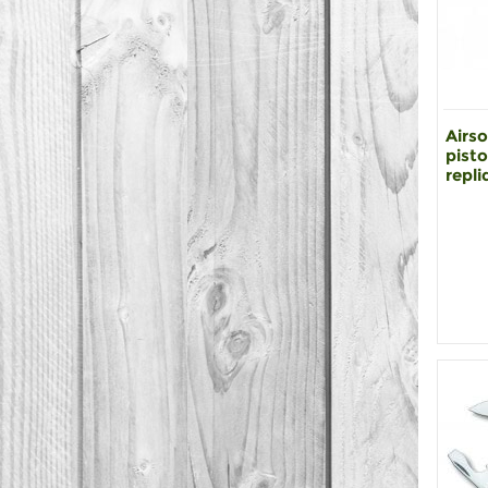
Airso
pisto
repli