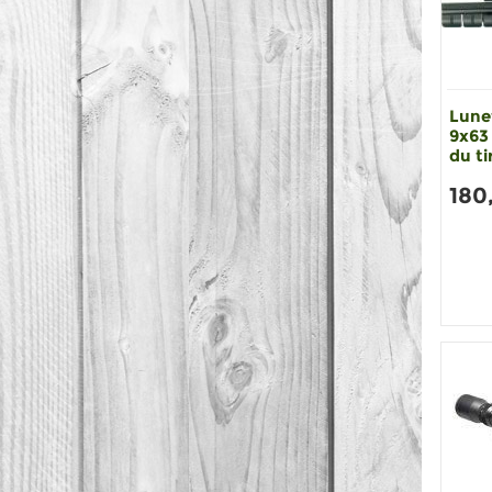
Lune
9x63 
du ti
180