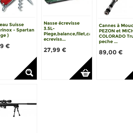
Nasse écrevisse
eau Suisse
Cannes à Mou
3.5L-
rinox - Spartan
PEZON et MIC
Piege,balance,filet,casier
ge )
COLORADO Tru
ecreviss...
peche ...
99 €
27,99 €
89,00 €