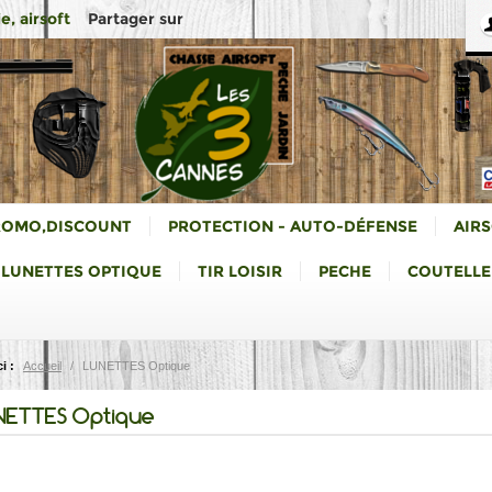
Partager sur
e, airsoft
ROMO,DISCOUNT
PROTECTION - AUTO-DÉFENSE
AIR
LUNETTES OPTIQUE
TIR LOISIR
PECHE
COUTELLE
i :
Accueil
/
LUNETTES Optique
ETTES Optique