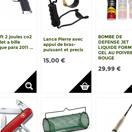
ft 2 joules co2
BOMBE DE
Lance Pierre avec
let a bille
DEFENSE JET
appui de bras-
que para 2011 ...
LIQUIDE FOR
puissant et precis
GEL AU POIVR
ROUGE
15,00 €
29,99 €