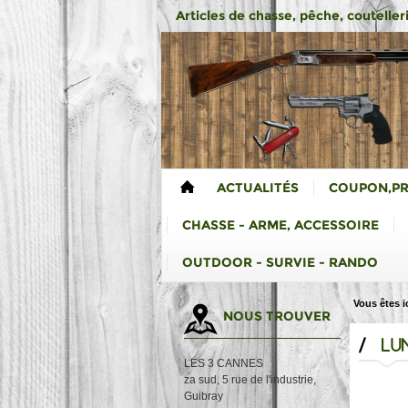
Articles de chasse, pêche, coutelleri
ACTUALITÉS
COUPON,P
CHASSE - ARME, ACCESSOIRE
OUTDOOR - SURVIE - RANDO
Vous êtes ic
NOUS TROUVER
/
LUN
LES 3 CANNES
za sud, 5 rue de l'industrie,
Guibray