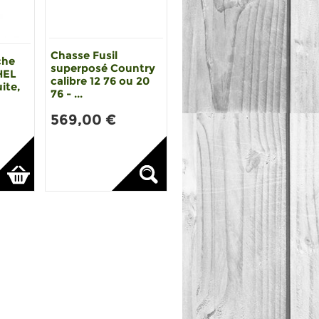
Chasse Fusil
che
superposé Country
HEL
calibre 12 76 ou 20
ite,
76 - ...
569,00 €