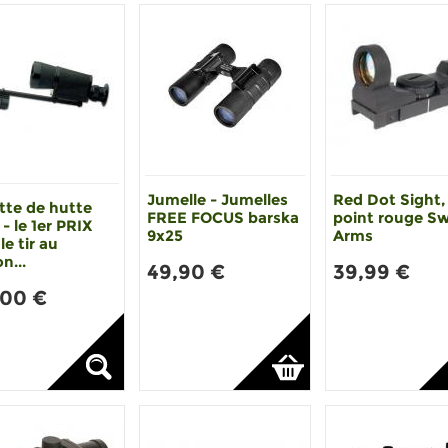
Jumelle - Jumelles
Red Dot Sight,
tte de hutte
FREE FOCUS barska
point rouge Sw
- le 1er PRIX
9x25
Arms
le tir au
n...
49,90 €
39,99 €
,00 €