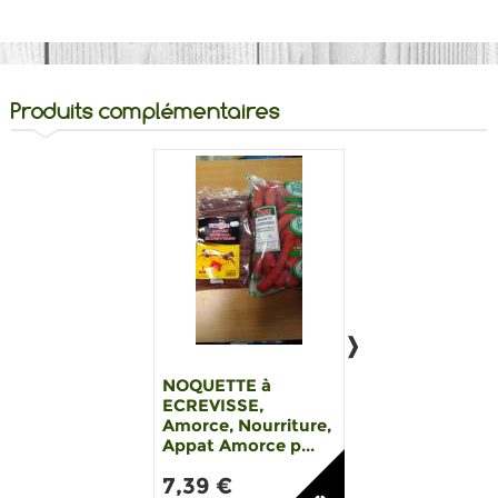
Produits complémentaires
NOQUETTE à
Balance Métal,
ECREVISSE,
Balance écrevis
Amorce, Nourriture,
de peche - filet
Appat Amorce p...
nasse...
7,39 €
6,99 €