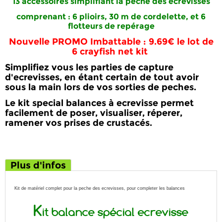
13 accessoires
simplifiant la
peche des ecrevisses
comprenant : 6 plioirs, 30 m de cordelette, et 6
flotteurs de repérage
Nouvelle
PROMO Imbattable : 9.69€
le lot de
6
crayfish
net kit
Simplifiez vous les parties de
capture
d'ecrevisses
, en étant certain de tout avoir
sous la main lors de vos
sorties de peches
.
Le
kit special balances à ecrevisse
permet
facilement de poser, visualiser, réperer,
ramener vos prises de crustacés.
Plus d'infos
Kit de matériel complet pour la peche des ecrevisses, pour completer les balances
K
it balance spécial ecrevisse