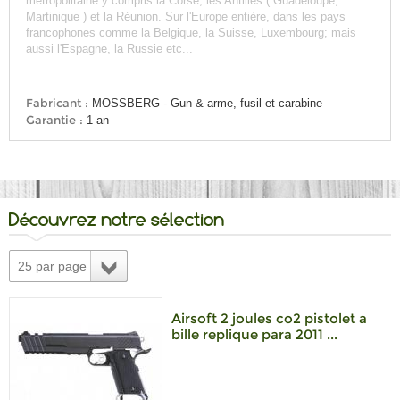
métropolitaine y compris la Corse, les Antilles ( Guadeloupe,
Martinique ) et la Réunion. Sur l'Europe entière, dans les pays
francophones comme la Belgique, la Suisse, Luxembourg; mais
aussi l'Espagne, la Russie etc...
Fabricant :
MOSSBERG - Gun & arme, fusil et carabine
Garantie :
1 an
Découvrez notre sélection
25 par page
Airsoft 2 joules co2 pistolet a
bille replique para 2011 ...