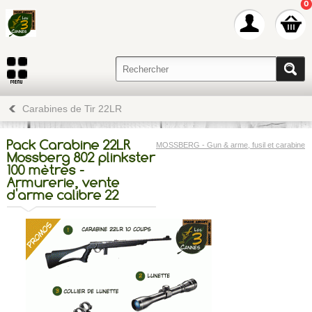
0
Carabines de Tir 22LR
Pack Carabine 22LR
MOSSBERG - Gun & arme, fusil et carabine
Mossberg 802 plinkster
100 mètres -
Armurerie, vente
d'arme calibre 22