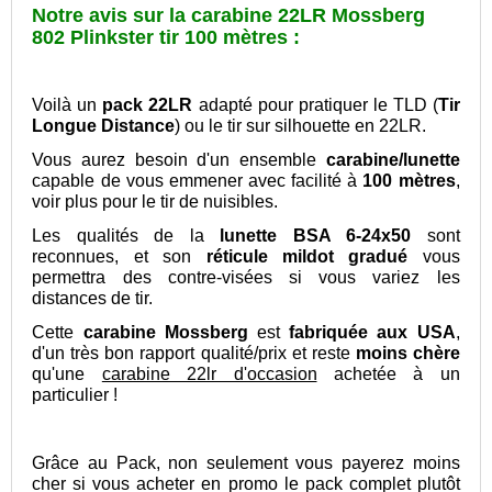
Notre avis sur la carabine 22LR Mossberg
802 Plinkster tir 100 mètres :
Voilà un
pack 22LR
adapté pour pratiquer le TLD (
Tir
Longue Distance
) ou le tir sur silhouette en 22LR.
Vous aurez besoin d'un ensemble
carabine/lunette
capable de vous emmener avec facilité à
100 mètres
,
voir plus pour le tir de nuisibles.
Les qualités de la
lunette BSA 6-24x50
sont
reconnues, et son
réticule mildot gradué
vous
permettra des contre-visées si vous variez les
distances de tir.
Cette
carabine Mossberg
est
fabriquée aux USA
,
d'un très bon rapport qualité/prix et reste
m
oins chèr
e
qu'une
carabine 22lr d'occasion
achetée à un
particulier !
Grâce au Pack, non seulement vous payerez moins
cher si vous acheter en promo le pack complet plutôt