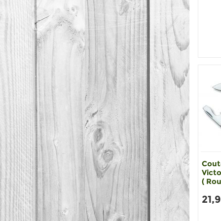
Cout
Victo
( Rou
21,