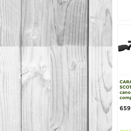
CAR
SCOT
cano
comp
659
EN RU