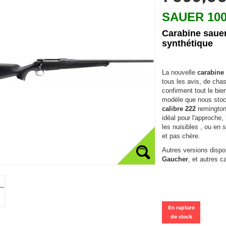
SAUER 100
Carabine sauer
synthétique
La nouvelle
carabine
tous les avis, de chas
confirment tout le bie
modèle que nous stoc
calibre 222
remingto
idéal pour l'approche, l
les nuisibles , ou en 
et pas chère.
Autres versions dispo
Gaucher
, et autres ca
En rupture
de stock