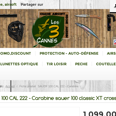
Partager sur
e, airsoft
ROMO,DISCOUNT
PROTECTION - AUTO-DÉFENSE
AIR
LUNETTES OPTIQUE
TIR LOISIR
PECHE
COUTELLE
i :
Accueil
/
Fiche produit
SAUER 100 CAL 222 - Carabine
 100 CAL 222 - Carabine sauer 100 classic XT cros
1 099,0