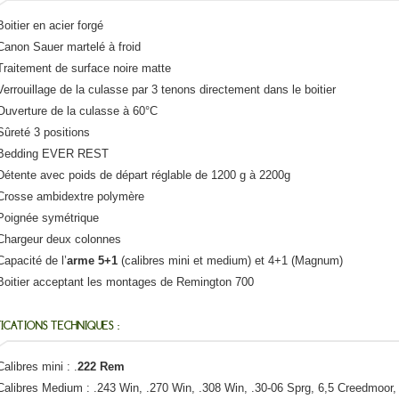
Boitier en acier forgé
Canon Sauer martelé à froid
Traitement de surface noire matte
Verrouillage de la culasse par 3 tenons directement dans le boitier
Ouverture de la culasse à 60°C
Sûreté 3 positions
Bedding EVER REST
Détente avec poids de départ réglable de 1200 g à 2200g
Crosse ambidextre polymère
Poignée symétrique
Chargeur deux colonnes
Capacité de l’
arme 5+1
(calibres mini et medium) et 4+1 (Magnum)
Boitier acceptant les montages de Remington 700
FICATIONS TECHNIQUES :
Calibres mini : .
222 Rem
Calibres Medium : .243 Win, .270 Win, .308 Win, .30-06 Sprg, 6,5 Creedmoor,