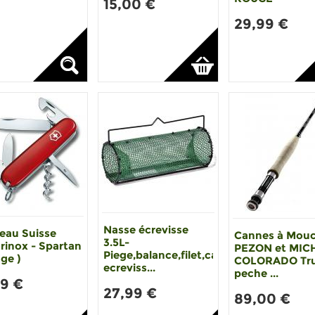
15,00 €
29,99 €
Nasse écrevisse
eau Suisse
Cannes à Mou
3.5L-
rinox - Spartan
PEZON et MIC
Piege,balance,filet,casier
ge )
COLORADO Tru
ecreviss...
peche ...
99 €
27,99 €
89,00 €