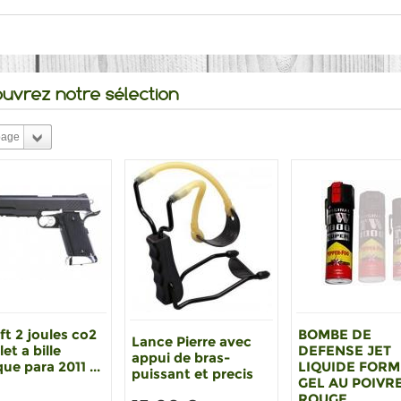
uvrez notre sélection
page
ft 2 joules co2
BOMBE DE
Lance Pierre avec
let a bille
DEFENSE JET
appui de bras-
que para 2011 ...
LIQUIDE FOR
puissant et precis
GEL AU POIVR
ROUGE