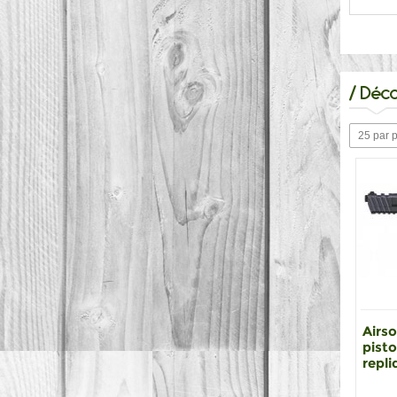
/
Déco
25 par 
Airso
pisto
repli