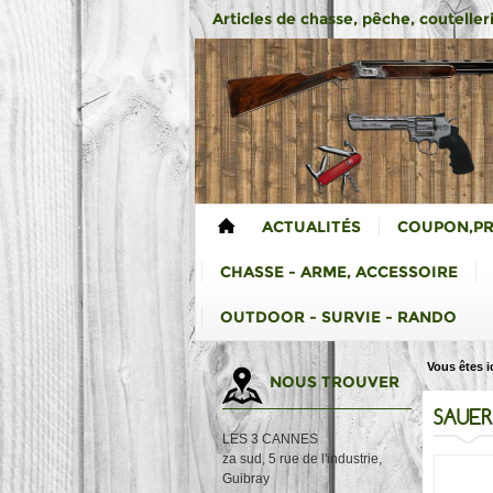
Articles de chasse, pêche, coutelleri
ACTUALITÉS
COUPON,P
CHASSE - ARME, ACCESSOIRE
OUTDOOR - SURVIE - RANDO
Vous êtes ic
NOUS TROUVER
SAUER
LES 3 CANNES
za sud, 5 rue de l'industrie,
Guibray