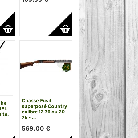
Chasse Fusil
che
superposé Country
HEL
calibre 12 76 ou 20
ite,
76 - ...
569,00 €