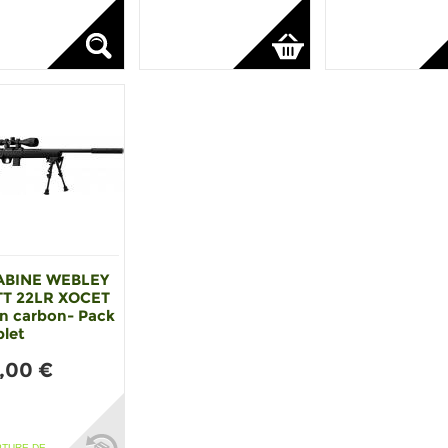
ABINE WEBLEY
T 22LR XOCET
n carbon- Pack
let
,00 €
PTURE DE