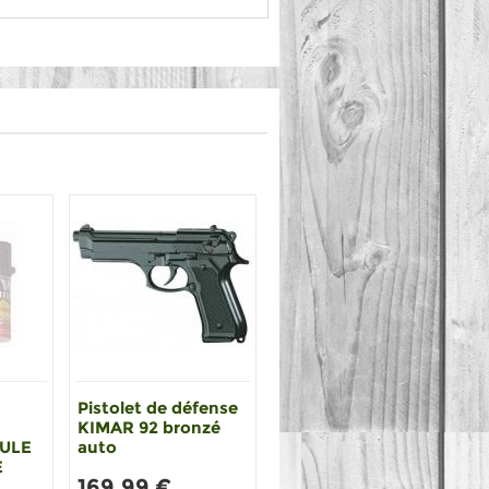
Pistolet de défense
KIMAR 92 bronzé
MULE
auto
E
169,99 €