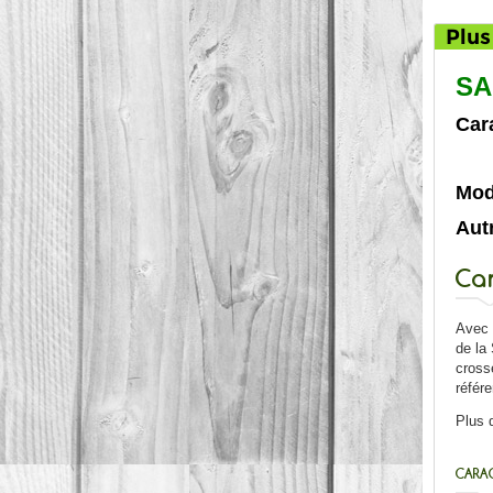
Plus
SA
Car
Mod
Autr
Car
Avec 
de la 
cross
référ
Plus 
CARAC