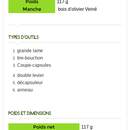
Poids
117 g
Manche
bois d'olivier Veiné
TYPES D'OUTILS
grande lame
tire-bouchon
Coupe-capsules
double levier
décapsuleur
anneau
POIDS ET DIMENSIONS
Poids net
117 g