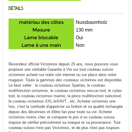
DÉTAILS
matériau des côtes
Nussbaumholz
Mesure
130 mm
Lame blocable
Oui
Lame à une main
Non
Revendeur officiel Victorinox depuis 25 ans, nous pouvons vous
proposer une véritable Garantie à Vie sur tout couteau suisse
victorinox acheté sur notre site internet ou sur place dans notre
magasin. Toute la gammes des couteaux victorinox est disponible.
Le best seller : le couteau victorinox Spartan, le couteau
multifonction victorinox, le couteau victorinox rescue tool, le cyber
tool, le couteau victorinox marine, la pince multifonction swisstool,
le couteau victorinox XXL:leXAVT...etc. Acheter victorinox une
fois, c'est la certitude d'apprécier sa finition et sa qualité inchangée
depuis des décennies et d'être fan pour toute sa vie. Acheter
victorinox moins cher, et comparer le prix d un couteau suisse
impose de vérifier précisément sa marque et sa provenance. Tout
couteau suisse n'est pas Victorinox, et de plus n'est pas toujours