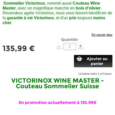
Sommelier Victorinox
, nommé aussi
Couteau
Wine
Master
, avec un magnifique manche en
bois d'olivier
.
Revendeur agrée Victorinox, nous vous faisont bénéficier de
la
garantie à vie
Victorinox
, et d'un
prix
toujours
moins
cher
.
En savoir plus
Quantité:
-
+
135,99 €
Ajouter au
panier
Livraison entre 1 et 5 jours.
VICTORINOX WINE MASTER -
Couteau Sommelier Suisse
En promotion actuellement à 135.99€