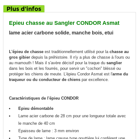
Plus d'infos
Epieu chasse au Sangler CONDOR Asmat
lame acier carbone solide, manche bois, etui
L'épieu de chasse
est traditionnellement utlilsé pour la
chasse au
gros gibier
depuis la préhistoire. Il n'y a plus de chasse à l'ours ou
au mamouth ! Mais il s'avère décisif pour la traque du
sanglier
dans les bois et les fourrés, pour servir un "cochon" bléssé ou
protéger les chiens de meute. L'épieu Condor Asmat est l'
arme du
traqueur ou du conducteur de chiens
par excellence.
Caractéristiques de l'épieu CONDOR
Epieu démontable
Lame acier carbone de 28 cm pour une longueur totale avec
le manche de 40 cm
Epaisseu de lame : 3 mm environ
Type de lame : lame creuse type gouttière lui conférent une