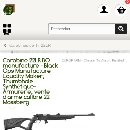
0
Carabines de Tir 22LR
Carabine 22LR BO
EUROP ARM - Chasse, Tir, Airsoft, Paintball ...
manufacture - Black
Ops Manufacture
Equality Maker,
Thumbhole
Synthétique-
Armurerie, vente
d'arme calibre 22
Mossberg