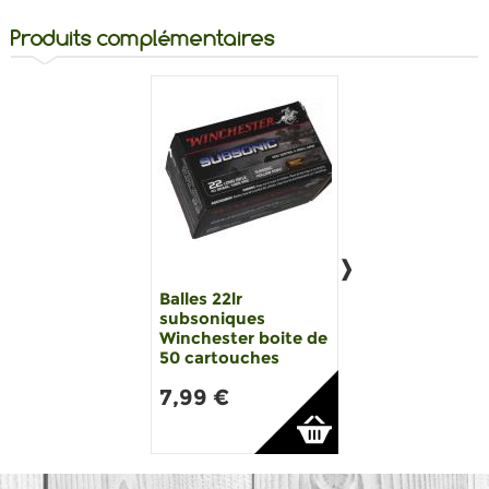
Produits complémentaires
Balles 22lr
Balles 22lr Z
subsoniques
Winchester-boi
Winchester boite de
de 50 cartouch
50 cartouches
Zimmer
7,99 €
10,99 €