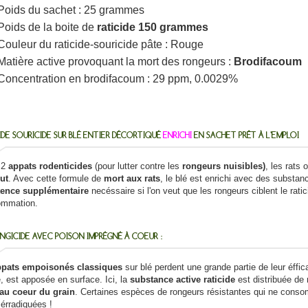
Poids du sachet : 25 grammes
Poids de la boite de
raticide 150 grammes
Couleur du raticide-souricide pâte : Rouge
Matière active provoquant la mort des rongeurs :
Brodifacoum
Concentration en brodifacoum : 29 ppm, 0.0029%
IDE SOURICIDE SUR BLÉ ENTIER DÉCORTIQUÉ
ENRICHI
EN SACHET PRÊT À L'EMPLOI
 2
appats rodenticides
(pour lutter contre les
rongeurs nuisibles)
, les rats 
ut
. Avec cette formule de
mort aux rats
, le blé est enrichi avec des substa
ence supplémentaire
necéssaire si l'on veut que les rongeurs ciblent le rati
mmation.
NGICIDE AVEC POISON IMPRÉGNÉ À COEUR :
ppats empoisonés classiques
sur blé perdent une grande partie de leur éffica
, est apposée en surface. Ici, la
substance active raticide
est distribuée de
au coeur du grain
. Certaines espèces de rongeurs résistantes qui ne conso
 érradiquées !