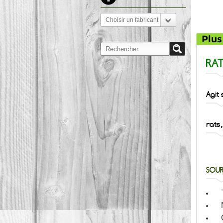
Choisir un fabricant
Plus
RAT
Agit
rats
SOUR