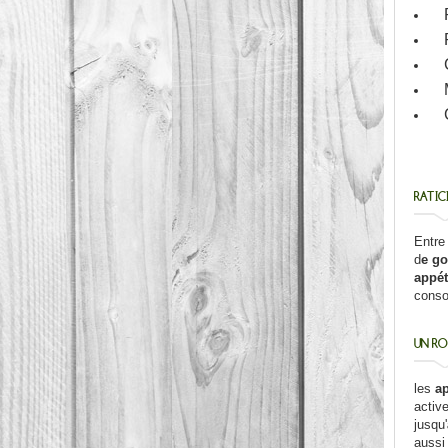
RATIC
Entre
d
e go
appét
conso
UN RO
les
a
active
jusqu'
aussi