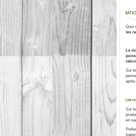
RATIC
Quoi 
les r
La ma
puiss
ratic
Sur le
perme
après
Les c
Sur le
produ
en sa
Préfer
traite