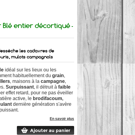
r Blé entier décortiqué
-
 dessèche les cadavres de
ouris, mulots campagnols
ide
idéal sur les lieux ou les
ment habituellement du
grain
,
llers
, maisons à la
campagne
,
es.
Surpuissant
, il détruit à
faible
er effet retard, pour ne pas éveiller
tière active, le
brodifacoum,
ulant
dernière génération s'avère
 puissant.
En savoir plus
Ajouter au panier