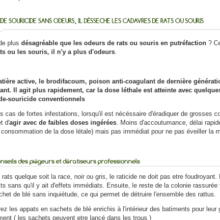
IDE SOURICIDE SANS ODEURS, IL DÉSSECHE LES CADAVRES DE RATS OU SOURIS
de plus
désagréable
que les odeurs de rats ou souris en putréfaction
? Ce
ats ou les souris, il n'y a plus d'odeurs
.
tière active, le
brodifacoum, poison anti-coagulant
de dernière génératio
ant. Il agit plus rapidement, car la dose léthale est atteinte avec quelq
ide-souricide conventionnels
s cas de fortes infestations, lorsqu'il est nécéssaire d'éradiquer de grosses 
t d'
agir avec de faibles doses ingérées
. Moins d'accoutumance, délai rapide
 consommation de la dose létale) mais pas immédiat pour ne pas éveiller la 
onseils des piégeurs et dératiseurs professionnels
 rats quelque soit la race, noir ou gris, le raticide ne doit pas etre foudroyant.
its sans qu'il y ait d'effets immédiats. Ensuite, le reste de la colonie rassu
chet de blé sans inquiétude, ce qui permet de détruire l'ensemble des rattus.
ez les appats en sachets de blé enrichis à l'intérieur des batiments pour leur 
ment ( les sachets peuvent etre lancé dans les trous )