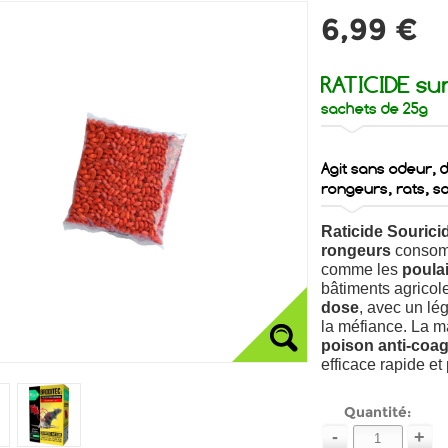
6,99 €
RATICIDE su
sachets de 25g
Agit sans odeur,
rongeurs,
rats, s
Raticide Souric
rongeurs
consom
comme les
poulai
bâtiments agricol
dose
, avec un lég
la méfiance.
La ma
poison anti-coag
efficace rapide et
Quantité:
-
+