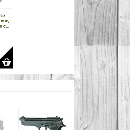
ate
deur,
 c...