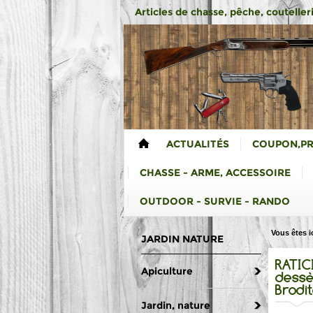
Articles de chasse, pêche, coutelleri
ACTUALITÉS
COUPON,P
CHASSE - ARME, ACCESSOIRE
OUTDOOR - SURVIE - RANDO
Vous êtes ic
JARDIN NATURE
RATIC
Apiculture
dessè
Brodi
Jardin, nature