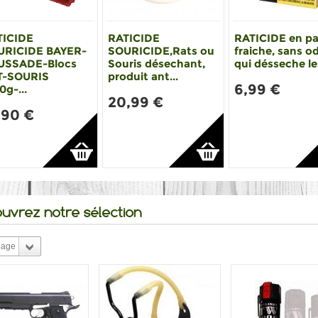
TICIDE
RATICIDE
RATICIDE en p
URICIDE BAYER-
SOURICIDE,Rats ou
fraiche, sans o
USSADE-Blocs
Souris désechant,
qui désseche les
T-SOURIS
produit ant...
6,99 €
0g-...
20,99 €
,90 €
uvrez notre sélection
page