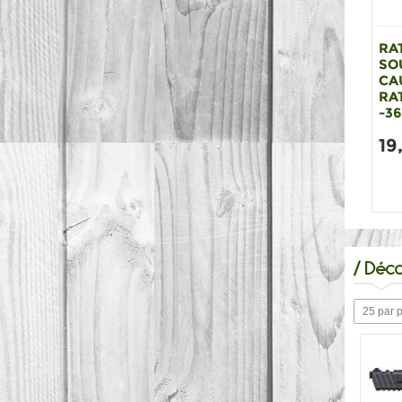
RA
SO
CA
RA
-36
19
/
Déco
25 par 