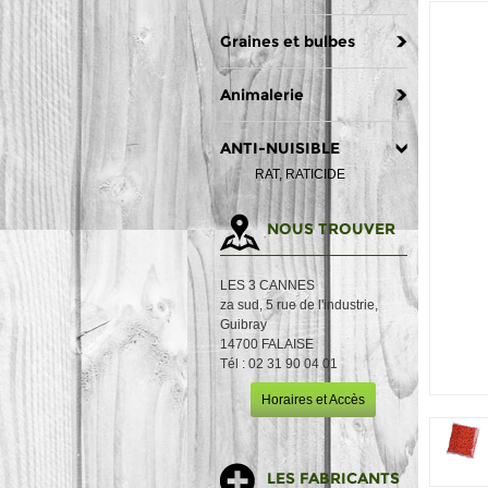
Graines et bulbes
Animalerie
ANTI-NUISIBLE
RAT, RATICIDE
NOUS TROUVER
LES 3 CANNES
za sud, 5 rue de l'industrie,
Guibray
14700 FALAISE
Tél : 02 31 90 04 01
Horaires et Accès
LES FABRICANTS