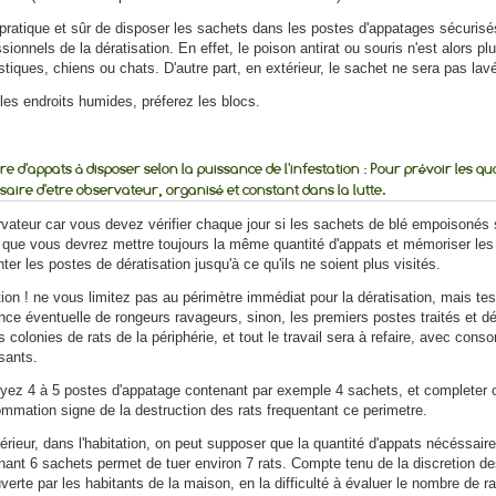
t pratique et sûr de disposer les sachets dans les postes d'appatages sécurisé
sionnels de la dératisation. En effet, le poison antirat ou souris n'est alors 
iques, chiens ou chats. D'autre part, en extérieur, le sachet ne sera pas lavé 
les endroits humides, préferez les blocs.
 d'appats à disposer selon la puissance de l'infestation :
Pour prévoir les quan
saire d'etre observateur, organisé et constant dans la lutte.
vateur car vous devez vérifier chaque jour si les sachets de blé empoisonés s
 que vous devrez mettre toujours la même quantité d'appats et mémoriser le
ter les postes de dératisation jusqu'à ce qu'ils ne soient plus visités.
ion ! ne vous limitez pas au périmètre immédiat pour la dératisation, mais tes
nce éventuelle de rongeurs ravageurs, sinon, les premiers postes traités et d
s colonies de rats de la périphérie, et tout le travail sera à refaire, avec co
sants.
yez 4 à 5 postes d'appatage contenant par exemple 4 sachets, et completer cha
mmation signe de la destruction des rats frequentant ce perimetre.
térieur, dans l'habitation, on peut supposer que la quantité d'appats nécéssai
nant 6 sachets permet de tuer environ 7 rats. Compte tenu de la discretion des
erte par les habitants de la maison, en la difficulté à évaluer le nombre de r