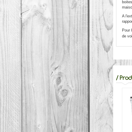
boites
maiso
A l'e
rappor
Pour l
de voi
/
Prod