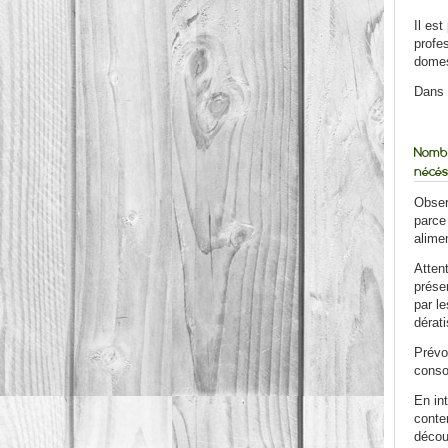
Il es
profes
domest
Dans 
Nombre
nécés
Obser
parce
alimen
Attent
prése
par le
dérati
Prévo
conso
En in
conte
découv