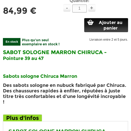
Quantité:
-
+
84,99 €
Ajouter au
panier
Plus qu'un seul
Livraison entre 2 et 5 jours.
En stock
exemplaire en stock !
SABOT SOLOGNE MARRON CHIRUCA
-
Pointure 39 au 47
Sabots sologne Chiruca Marron
Des
sabots sologne en nubuck
fabriqué par
Chiruca
.
Des
chaussures
rapides à enfiler, réputées à juste
titre très
confortables
et d'une
longévité
incroyable
!
Plus d'infos