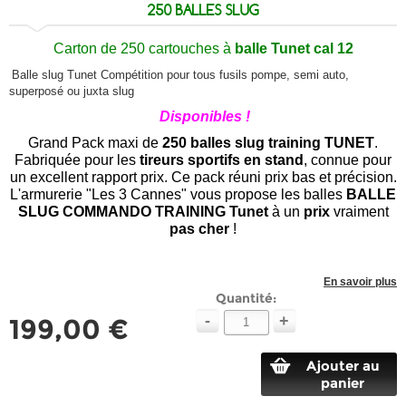
250 BALLES SLUG
Carton de 250
cartouches à
balle Tunet cal 12
Balle slug Tunet Compétition p
our tous fusils pompe, semi auto,
superposé ou juxta slug
Disponibles !
Grand Pack maxi de
250 balles slug training TUNET
.
Fabriquée pour les
tireurs sportifs en s
tand
, connue pour
un excellent rapport prix. Ce pack réuni prix bas et précision.
L'armurerie "Les 3 Cannes" vous propose les balles
BALLE
SLUG COMMANDO TRAINING Tunet
à un
prix
vraiment
pas cher
!
En savoir plus
Quantité:
-
+
199,00 €
Ajouter au
panier