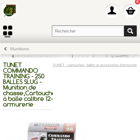
0
Munitions
TUNET
TUNET - cartouches, balles et accessoires d'armurerie
COMMANDO
TRAINING - 250
BALLES SLUG -
Munition de
chasse,Cartouche
à balle calibre 12-
armurerie