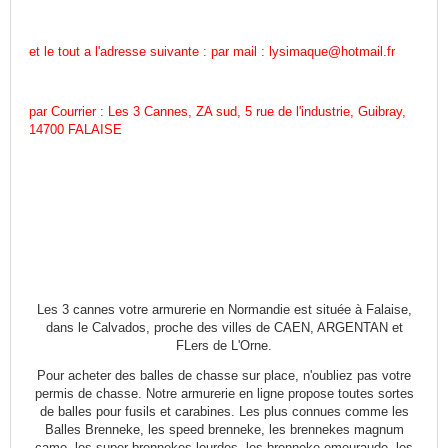
et le tout a l'adresse suivante : par mail : lysimaque@hotmail.fr
par Courrier : Les 3 Cannes, ZA sud, 5 rue de l'industrie, Guibray,
14700 FALAISE
Les 3 cannes votre armurerie en Normandie est située à Falaise,
dans le Calvados, proche des villes de CAEN, ARGENTAN et
FLers de L'Orne.
Pour acheter des balles de chasse sur place, n'oubliez pas votre
permis de chasse. Notre armurerie en ligne propose toutes sortes
de balles pour fusils et carabines. Les plus connues comme les
Balles Brenneke, les speed brenneke, les brennekes magnum
camo, les super brennekes lourdes, les brenneke emeuraude, les