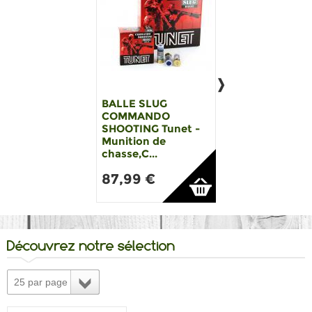
BALLE SLUG
BALLE SLUG GE
COMMANDO
Coated
SHOOTING Tunet -
Competition Sl
Munition de
Munition de ch..
chasse,C...
83,99 €
87,99 €
Découvrez notre sélection
25 par page