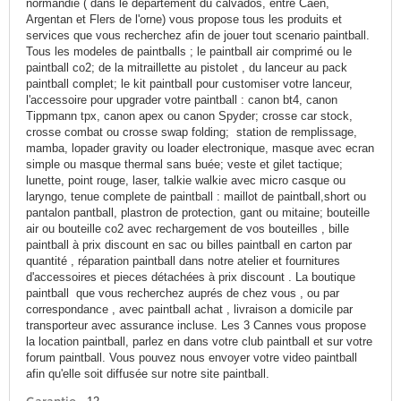
normandie ( dans le departement du calvados, entre Caen,
Argentan et Flers de l'orne) vous propose tous les produits et
services que vous recherchez afin de jouer tout scenario paintball.
Tous les modeles de paintballs ; le paintball air comprimé ou le
paintball co2; de la mitraillette au pistolet , du lanceur au pack
paintball complet; le kit paintball pour customiser votre lanceur,
l'accessoire pour upgrader votre paintball : canon bt4, canon
Tippmann tpx, canon apex ou canon Spyder; crosse car stock,
crosse combat ou crosse swap folding; station de remplissage,
mamba, lopader gravity ou loader electronique, masque avec ecran
simple ou masque thermal sans buée; veste et gilet tactique;
lunette, point rouge, laser, talkie walkie avec micro casque ou
laryngo, tenue complete de paintball : maillot de paintball,short ou
pantalon pantball, plastron de protection, gant ou mitaine; bouteille
air ou bouteille co2 avec rechargement de vos bouteilles , bille
paintball à prix discount en sac ou billes paintball en carton par
quantité , réparation paintball dans notre atelier et fournitures
d'accessoires et pieces détachées à prix discount . La boutique
paintball que vous recherchez auprés de chez vous , ou par
correspondance , avec paintball achat , livraison a domicile par
transporteur avec assurance incluse. Les 3 Cannes vous propose
la location paintball, parlez en dans votre club paintball et sur votre
forum paintball. Vous pouvez nous envoyer votre video paintball
afin qu'elle soit diffusée sur notre site paintball.