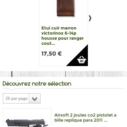
Etui cuir marron
Victorinox etui 
victorinox 6-14p
rouge - couteau
housse pour ranger
suisse victorino
cout...
ho...
17,50 €
12,99 €
Découvrez notre sélection
25 par page
Airsoft 2 joules co2 pistolet a
bille replique para 2011 ...