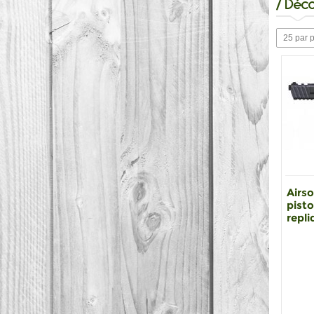
/
Déco
25 par 
Airso
pisto
repli