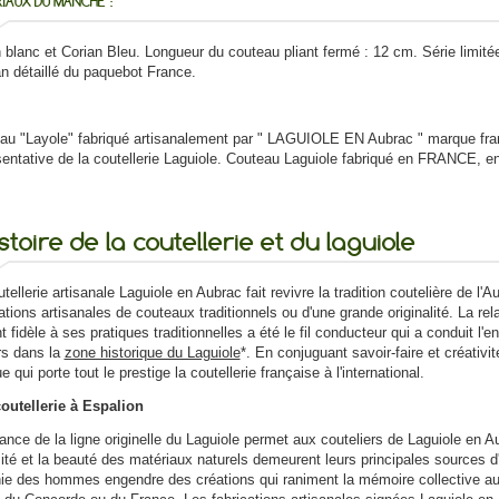
IAUX DU MANCHE :
 blanc et Corian Bleu. Longueur du couteau pliant fermé : 12 cm. Série limité
an détaillé du paquebot France.
au "Layole" fabriqué artisanalement par " LAGUIOLE EN Aubrac " marque fran
sentative de la coutellerie Laguiole. Couteau Laguiole fabriqué en FRANCE, 
istoire de la coutellerie et du laguiole
tellerie artisanale Laguiole en Aubrac fait revivre la tradition coutelière de l
ations artisanales de couteaux traditionnels ou d'une grande originalité. La rel
t fidèle à ses pratiques traditionnelles a été le fil conducteur qui a conduit l'e
ers dans la
zone historique du Laguiole
*. En conjuguant savoir-faire et créativ
 qui porte tout le prestige la coutellerie française à l'international.
coutellerie à Espalion
ance de la ligne originelle du Laguiole permet aux couteliers de Laguiole en A
ité et la beauté des matériaux naturels demeurent leurs principales sources d'i
nie des hommes engendre des créations qui raniment la mémoire collective au