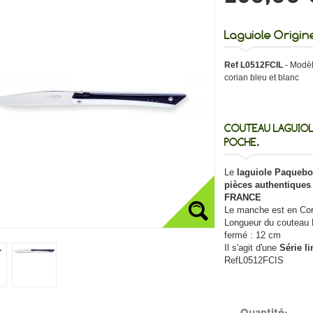
Laguiole Origin
Ref L0512FCIL
- Modèl
corian bleu et blanc
COUTEAU LAGUIOLE
POCHE.
Le
laguiole Paquebo
pièces authentiques
FRANCE
Le manche est en Cor
Longueur du couteau
fermé : 12 cm
Il s'agit d'une
Série li
RefL0512FCIS
Quantité: