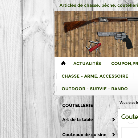
Articles de chasse, pêche, coutelleri
ACTUALITÉS
COUPON,P
CHASSE - ARME, ACCESSOIRE
OUTDOOR - SURVIE - RANDO
Vous êtes ic
COUTELLERIE
Coute
Art de la table
Couteaux de cuisine