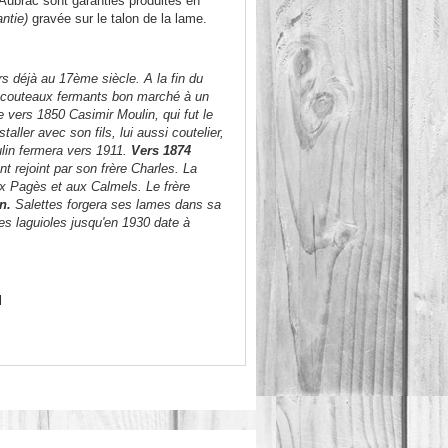
Aubrac sont garanties produites en
antie)
gravée sur le talon de la lame.
rs déjà au 17ème siècle. A la fin du
e couteaux fermants bon marché à un
 vers 1850 Casimir Moulin, qui fut le
taller avec son fils, lui aussi coutelier,
oulin fermera vers 1911.
Vers 1874
t rejoint par son frère Charles. La
ux Pagès et aux Calmels. Le frère
n.
Salettes forgera ses lames dans sa
es laguioles jusqu'en 1930 date à
l