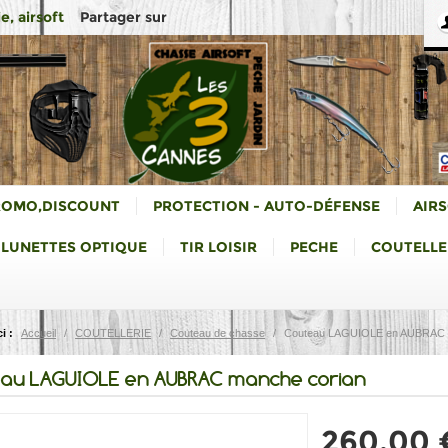
Partager sur
e, airsoft
ROMO,DISCOUNT
PROTECTION - AUTO-DÉFENSE
AIR
LUNETTES OPTIQUE
TIR LOISIR
PECHE
COUTELLE
i :
Accueil
/
COUTELLERIE
/
Couteau de chasse
/
Couteau LAGUIOLE en AUBRAC
au LAGUIOLE en AUBRAC manche corian
260,00 