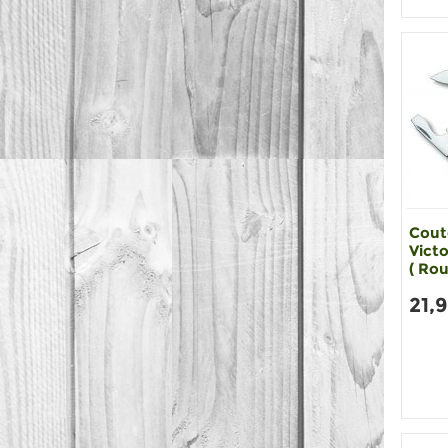
Cout
Victo
( Rou
21,