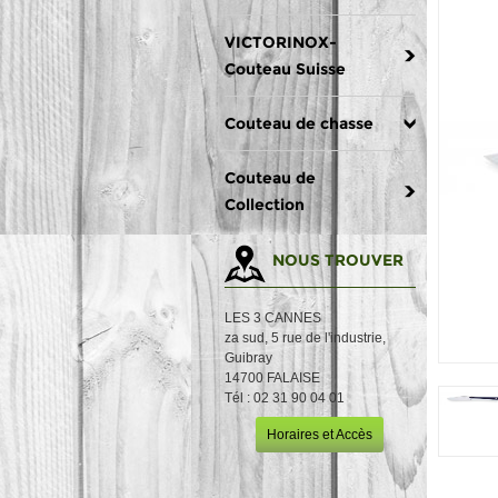
VICTORINOX-
Couteau Suisse
Couteau de chasse
Couteau de
Collection
NOUS TROUVER
LES 3 CANNES
za sud, 5 rue de l'industrie,
Guibray
14700 FALAISE
Tél : 02 31 90 04 01
Horaires et Accès