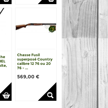
Chasse Fusil
che
superposé Country
HEL
calibre 12 76 ou 20
ite,
76 - ...
569,00 €