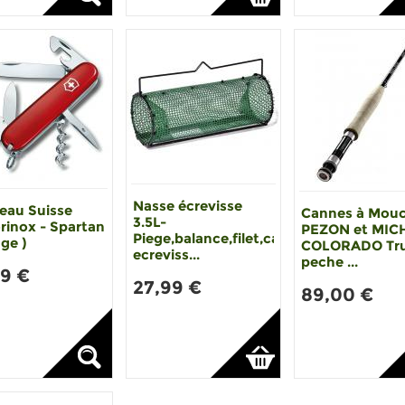
Nasse écrevisse
eau Suisse
Cannes à Mou
3.5L-
rinox - Spartan
PEZON et MIC
Piege,balance,filet,casier
ge )
COLORADO Tru
ecreviss...
peche ...
99 €
27,99 €
89,00 €