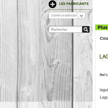
LES FABRICANTS
Choisir un fabricant
Plus
Cou
LAG
Ref L
lagu
Lagu