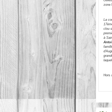
celle
zone 
La co
17ème
clou 
premie
à Sain
Antoi
famill
d'Aug
grande
laquel
Hors a