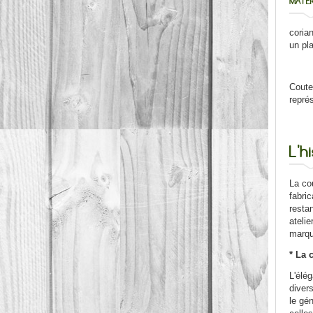
MATÉR
corian
un pl
Coute
repré
L'h
La cou
fabric
restan
ateli
marque
* La 
L'élég
divers
le gé