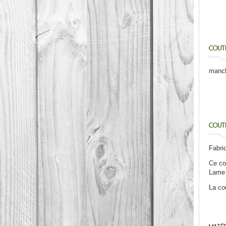
COUTE
manch
COUTE
Fabriq
Ce co
Lame 
La co