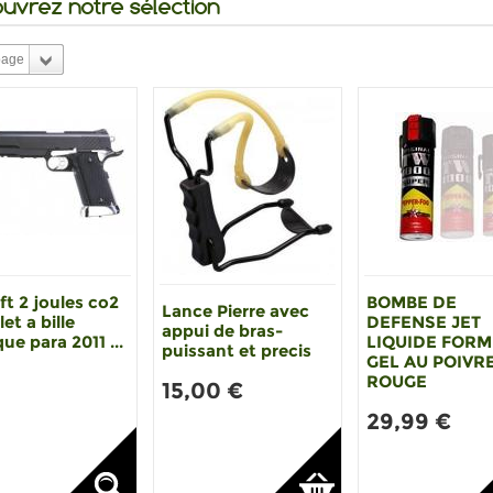
uvrez notre sélection
page
ft 2 joules co2
BOMBE DE
Lance Pierre avec
let a bille
DEFENSE JET
appui de bras-
que para 2011 ...
LIQUIDE FOR
puissant et precis
GEL AU POIVR
ROUGE
15,00 €
29,99 €