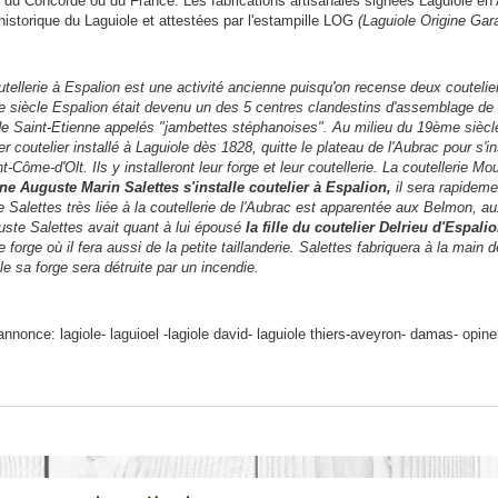
s du Concorde ou du France. Les fabrications artisanales signées Laguiole en 
historique du Laguiole et attestées par l'estampille LOG
(Laguiole Origine Gar
utellerie à Espalion est une activité ancienne puisqu'on recense deux coutelie
 siècle Espalion était devenu un des 5 centres clandestins d'assemblage d
de Saint-Etienne appelés "jambettes stéphanoises".
Au milieu du 19ème siècle
r coutelier installé à Laguiole dès 1828, quitte le plateau de l'Aubrac pour s'ins
t-Côme-d'Olt. Ils y installeront leur forge et leur coutellerie. La coutellerie M
ne Auguste Marin Salettes s'installe coutelier à Espalion,
il sera rapidemen
e Salettes très liée à la coutellerie de l'Aubrac est apparentée aux Belmon, a
uste Salettes avait quant à lui épousé
la fille du coutelier Delrieu d'Espalio
 forge où il fera aussi de la petite taillanderie.
Salettes fabriquera à la main d
le sa forge sera détruite par un incendie.
nnonce: lagiole- laguioel -lagiole david- laguiole thiers-aveyron- damas- opine