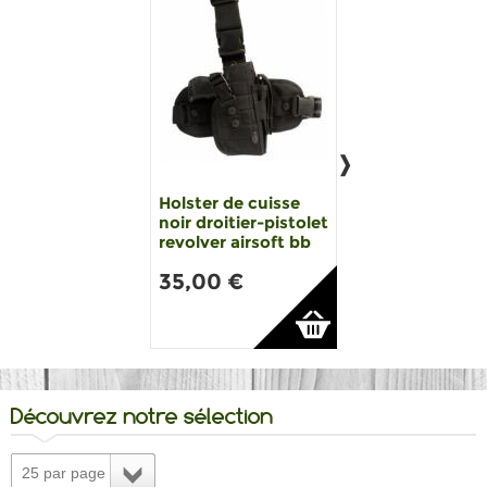
Billes Bio airsoft
Holster de cuisse
mm G&G 0.20 g,
noir droitier-pistolet
de 3600 billes Bl.
revolver airsoft bb
19,99 €
35,00 €
Découvrez notre sélection
25 par page