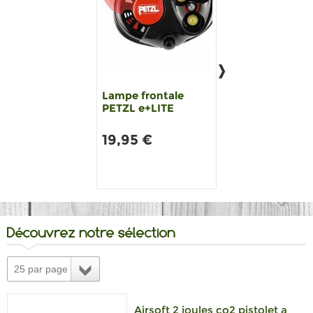
Lampe frontale
ETUI PROTECTI
PETZL e+LITE
LAMPE FRONTA
PETZL-OUTDOO
ECLAIRAGE
19,95 €
9,00 €
Découvrez notre sélection
25 par page
Airsoft 2 joules co2 pistolet a