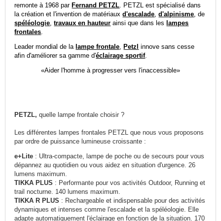
remonte à 1968 par
Fernand PETZL
. PETZL est spécialisé dans
la création et l'invention de matériaux
d'escalade
,
d'alpinisme
, de
spéléologie
,
travaux en hauteur
ainsi que dans les
lampes
frontales
.
Leader mondial de la
lampe frontale
,
Petzl
innove sans cesse
afin d'améliorer sa gamme d'
éclairage sportif
.
«
Aider l'homme à progresser vers l'inaccessible»
PETZL,
quelle lampe frontale choisir ?
Les différentes lampes frontales PETZL que nous vous proposons
par ordre de puissance lumineuse croissante :
e+Lite
: Ultra-compacte, lampe de poche ou de secours pour vous
dépannez au quotidien ou vous aidez en situation d'urgence. 26
lumens maximum.
TIKKA PLUS
: Performante pour vos activités Outdoor, Running et
trail nocturne. 140 lumens maximum.
TIKKA R PLUS
: Rechargeable et indispensable pour des activités
dynamiques et intenses comme l'escalade et la spéléologie. Elle
adapte automatiquement l'éclairage en fonction de la situation. 170