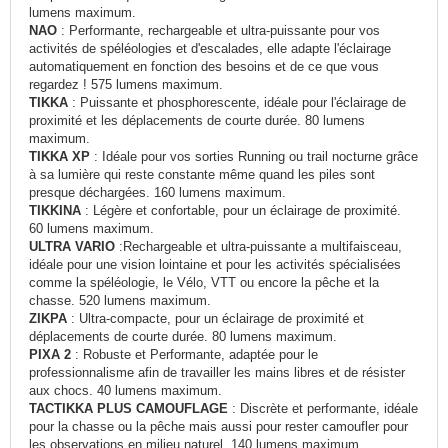
lumens maximum.
NAO
: Performante, rechargeable et ultra-puissante pour vos
activités de spéléologies et d'escalades, elle adapte l'éclairage
automatiquement en fonction des besoins et de ce que vous
regardez ! 575 lumens maximum.
TIKKA
: Puissante et phosphorescente, idéale pour l'éclairage de
proximité et les déplacements de courte durée. 80 lumens
maximum.
TIKKA XP
: Idéale pour vos sorties Running ou trail nocturne grâce
à sa lumière qui reste constante même quand les piles sont
presque déchargées. 160 lumens maximum.
TIKKINA
: Légère et confortable, pour un éclairage de proximité.
60 lumens maximum.
ULTRA VARIO
:Rechargeable et ultra-puissante a multifaisceau,
idéale pour une vision lointaine et pour les activités spécialisées
comme la spéléologie, le Vélo, VTT ou encore la pêche et la
chasse. 520 lumens maximum.
ZIKPA
: Ultra-compacte, pour un éclairage de proximité et
déplacements de courte durée. 80 lumens maximum.
PIXA 2
: Robuste et Performante, adaptée pour le
professionnalisme afin de travailler les mains libres et de résister
aux chocs. 40 lumens maximum.
TACTIKKA PLUS CAMOUFLAGE
: Discrète et performante, idéale
pour la chasse ou la pêche mais aussi pour rester camoufler pour
les observations en milieu naturel. 140 lumens maximum.