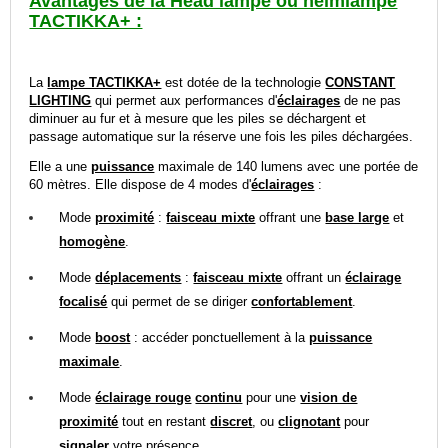
Avantages de la Head lampe ou helmlampe
TACTIKKA+ :
La
lampe TACTIKKA+
est dotée de la technologie
CONSTANT
LIGHTING
qui permet aux performances d'
éclairages
de ne pas
diminuer au fur et à mesure que les piles se déchargent et
passage automatique sur la réserve une fois les piles déchargées.
Elle a une
puissance
maximale de 140 lumens avec une portée de
60 mètres. Elle dispose de 4 modes d'
éclairages
:
Mode
proximité
:
faisceau mixte
offrant une
base large
et
homogène
.
Mode
déplacements
:
faisceau mixte
offrant un
éclairage
focalisé
qui permet de se diriger
confortablement
.
Mode
boost
: accéder ponctuellement à la
puissance
maximale
.
Mode
éclairage rouge
continu
pour une
vision de
proximité
tout en restant
discret
, ou
clignotant
pour
signaler
votre présence.