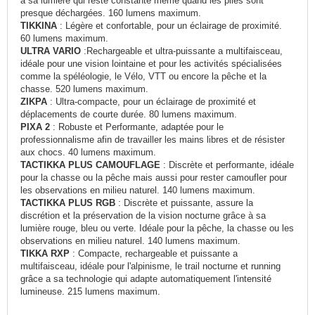
à sa lumière qui reste constante même quand les piles sont
presque déchargées. 160 lumens maximum.
TIKKINA
: Légère et confortable, pour un éclairage de proximité.
60 lumens maximum.
ULTRA VARIO
:Rechargeable et ultra-puissante a multifaisceau,
idéale pour une vision lointaine et pour les activités spécialisées
comme la spéléologie, le Vélo, VTT ou encore la pêche et la
chasse. 520 lumens maximum.
ZIKPA
: Ultra-compacte, pour un éclairage de proximité et
déplacements de courte durée. 80 lumens maximum.
PIXA 2
: Robuste et Performante, adaptée pour le
professionnalisme afin de travailler les mains libres et de résister
aux chocs. 40 lumens maximum.
TACTIKKA PLUS CAMOUFLAGE
: Discrète et performante, idéale
pour la chasse ou la pêche mais aussi pour rester camoufler pour
les observations en milieu naturel. 140 lumens maximum.
TACTIKKA PLUS RGB
: Discrète et puissante, assure la
discrétion et la préservation de la vision nocturne grâce à sa
lumière rouge, bleu ou verte. Idéale pour la pêche, la chasse ou les
observations en milieu naturel. 140 lumens maximum.
TIKKA RXP
: Compacte, rechargeable et puissante a
multifaisceau, idéale pour l'alpinisme, le trail nocturne et running
grâce a sa technologie qui adapte automatiquement l'intensité
lumineuse. 215 lumens maximum.