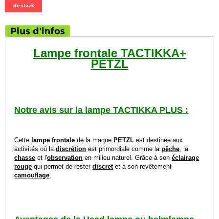
de stock
Plus d'infos
Lampe frontale TACTIKKA+
PETZL
Notre avis sur la lampe TACTIKKA PLUS :
Cette
lampe frontale
de la maque
PETZL
est destinée aux
activités où la
discrétion
est primordiale comme la
pêche
, la
chasse
et l'
observation
en milieu naturel. Grâce à son
éclairage
rouge
qui permet de rester
discret
et à son revêtement
camouflage
.