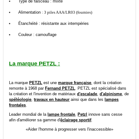
Type de faisceau : mixte
Alimentation
:
3 piles AAA/LR03 (fournies)
Étanchéité : résistante aux intempéries
Couleur : camouflage
La marque PETZL :
La marque
PETZL
est une
marque française
, dont la création
remonte à 1968 par
Fernand PETZL
. PETZL est spécialisé dans
la création et l'invention de matériaux
d'escalade
,
d'alpinisme
, de
spéléologie
,
travaux en hauteur
ainsi que dans les
lampes
frontales
.
Leader mondial de la
lampe frontale
,
Petzl
innove sans cesse
afin d'améliorer sa gamme d'
éclairage sportif
.
«
Aider l'homme à progresser vers l'inaccessible»